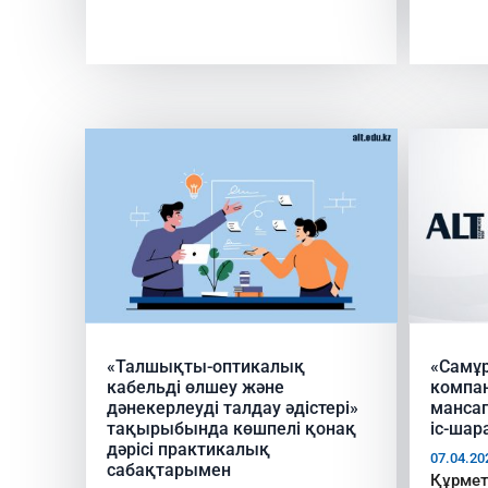
«Талшықты-оптикалық
«Самұ
кабельді өлшеу және
компа
дәнекерлеуді талдау әдістері»
мансап
тақырыбында көшпелі қонақ
іс-шар
дәрісі практикалық
07.04.20
сабақтарымен
Құрмет