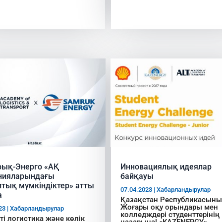
рық-Энерго «АҚ
Инновациялық идеялар
нияларындағы
байқауы
тық мүмкіндіктер» атты
07.04.2023
|
Хабарландырулар
а
Қазақстан Республикасын
Жоғары оқу орындары мен
23
|
Хабарландырулар
колледждері студенттерінің
ті логистика және көлік
назарына! «KAZENERGY»