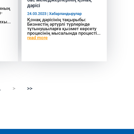
дәрісі
анның
л-
24.03.2023
|
Хабарландырулар
Қонақ дәрісінің тақырыбы:
хы...
Бизнестің әртүрлі түрлерінде
тұтынушыларға қызмет көрсету
процесінің мысалында процесті...
read more
.
>
>>