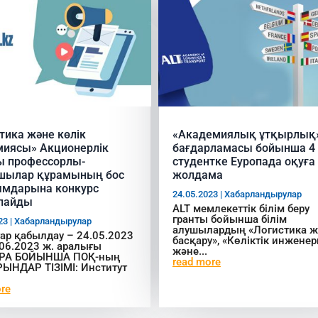
тика және көлік
«Академиялық ұтқырлық
миясы» Акционерлік
бағдарламасы бойынша 4
ы профессорлы-
студентке Еуропада оқуға
шылар құрамының бос
жолдама
ымдарына конкурс
24.05.2023
|
Хабарландырулар
лайды
ALT мемлекеттік білім беру
гранты бойынша білім
23
|
Хабарландырулар
алушылардың «Логистика ж
ар қабылдау – 24.05.2023
басқару», «Көліктік инженер
.06.2023 ж. аралығы
және...
РА БОЙЫНША ПОҚ-ның
read more
ЫНДАР ТІЗІМІ: Институт
re