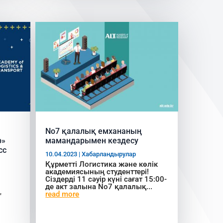
No7 қалалық емхананың
р»
мамандарымен кездесу
сс
10.04.2023
|
Хабарландырулар
Құрметті Логистика және көлік
академиясының студенттері!
Сіздерді 11 сәуір күні сағат 15:00-
де акт залына No7 қалалық...
read more
"