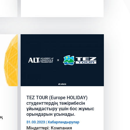
TEZ TOUR (Europe HOLIDAY)
студенттердің тәжірибесін
ұйымдастыру үшін бос жұмыс
орындарын ұсынады.
ың
31.03.2023
|
Хабарландырулар
Міндеттері: Компания