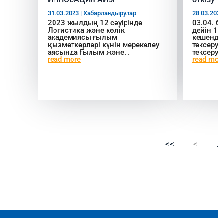
31.03.2023
|
Хабарландырулар
28.03.20
2023 жылдың 12 сәуірінде
03.04. 
Логистика және көлік
дейін 1
академиясы ғылым
кешенд
қызметкерлері күнін мерекелеу
тексер
аясында Ғылым және...
тексеру.
read more
read mo
<<
<