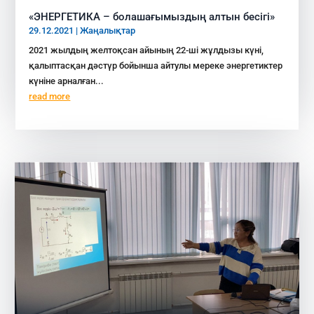
«ЭНЕРГЕТИКА – болашағымыздың алтын бесігі»
29.12.2021
|
Жаңалықтар
2021 жылдың желтоқсан айының 22-ші жұлдызы күні,
қалыптасқан дәстүр бойынша айтулы мереке энергетиктер
күніне арналған...
read more