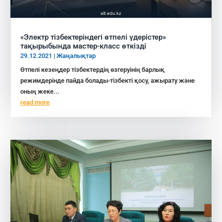
«Электр тізбектеріндегі өтпелі үдерістер»
тақырыбында мастер-класс өткізді
29.12.2021
|
Жаңалықтар
Өтпелі кезеңдер тізбектердің өзгеруінің барлық
режимдерінде пайда болады-тізбекті қосу, ажырату және
оның жеке...
read more