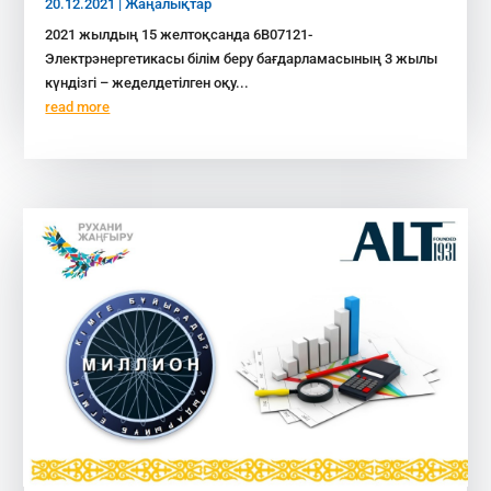
20.12.2021
|
Жаңалықтар
2021 жылдың 15 желтоқсанда 6В07121-
Электрэнергетикасы білім беру бағдарламасының 3 жылы
күндізгі – жеделдетілген оқу...
read more