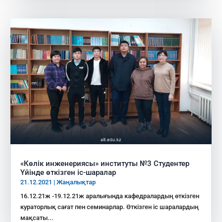
«Көлік инженериясы» институты №3 Студентер
Үйінде өткізген іс-шаралар
21.12.2021
|
Жаңалықтар
16.12.21ж -19.12.21ж аралығында кафедралардың өткізген
кураторлық сағат пен семинарлар. Өткізген іс шаралардың
мақсаты...