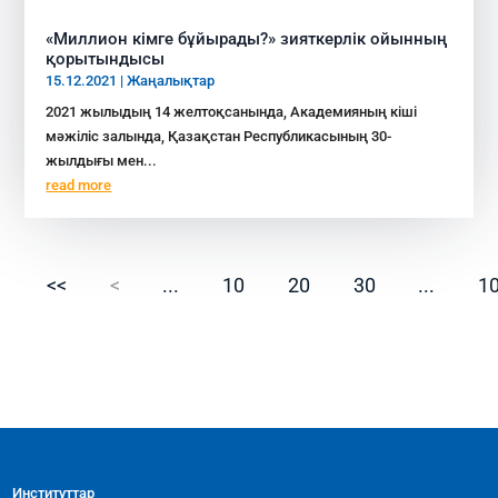
«Миллион кімге бұйырады?» зияткерлік ойынның
қорытындысы
15.12.2021
|
Жаңалықтар
2021 жылыдың 14 желтоқсанында, Академияның кіші
мәжіліс залында, Қазақстан Республикасының 30-
жылдығы мен...
read more
<<
<
...
10
20
30
...
1
Институттар