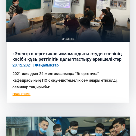
«Электр энергетикасы»мамандығы студенттерінің
кәсіби құзыреттілігін қалыптастыру ерекшеліктері
28.12.2021
|
Жаңалықтар
2021 жылдың 24 желтоқсанында "Энергетика"
кафедрасының ПОҚ оқу-әдістемелік семинары өткізілді,
семинар тақырыбы:...
read more