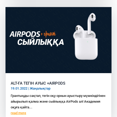
ALT-ҒА ТЕГІН АУЫС +AIRPODS
19.01.2022
|
Жаңалықтар
Грантыңды сақтап, тегін оқу орнын ауыстыру мүмкіндігінен
айырылып қалма және сыйлыққа AirPods ал! Академия
оқуға қайта...
read more