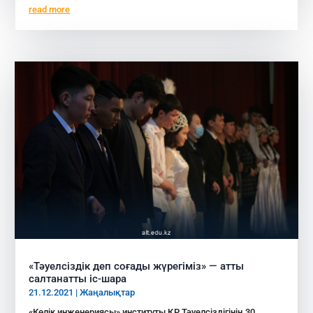
read more
«Тәуелсіздік деп соғады жүрегіміз» — атты
салтанатты іс-шара
21.12.2021
|
Жаңалықтар
«Көлік инженериясы» институты ҚР Тәуелсіздігінің 30