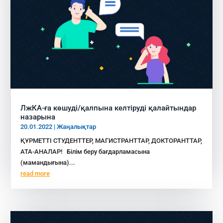
ЛжКА-ға көшуді/қалпына келтіруді қалайтындар
назарына
20.01.2022
|
Жаңалықтар
ҚҰРМЕТТІ СТУДЕНТТЕР, МАГИСТРАНТТАР, ДОКТОРАНТТАР,
АТА-АНАЛАР! Білім беру бағдарламасына
(мамандығына)...
read more