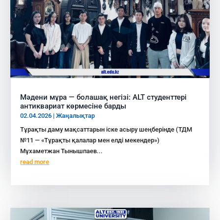
Мәдени мұра — болашақ негізі: ALT студенттері
антиквариат көрмесіне барды
02.04.2026
|
Жаңалықтар
Тұрақты даму мақсаттарын іске асыру шеңберінде (ТДМ
№11 — «Тұрақты қалалар мен елді мекендер»)
Мұхаметжан Тынышпаев...
read more