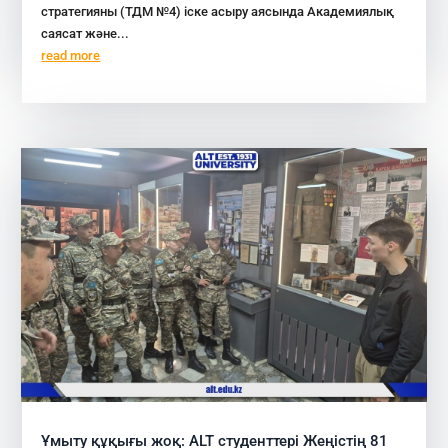
стратегияны (ТДМ №4) іске асыру аясында Академиялық
саясат және...
read more
Ұмыту құқығы жоқ: ALT студенттері Жеңістің 81