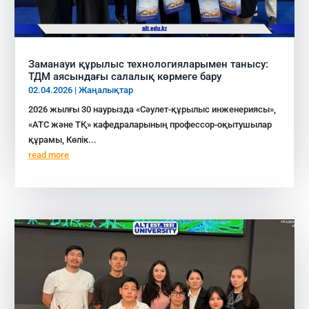
Заманауи құрылыс технологияларымен танысу:
ТДМ аясындағы салалық көрмеге бару
02.04.2026
|
Жаңалықтар
2026 жылғы 30 наурызда «Сәулет-құрылыс инженериясы»,
«АТС және ТҚ» кафедраларының профессор-оқытушылар
құрамы, Көлік...
read more