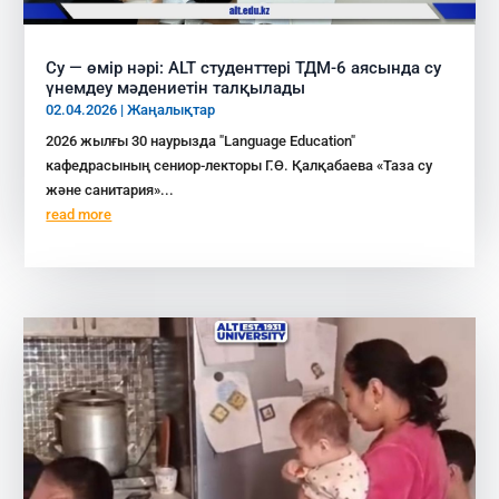
Су — өмір нәрі: ALT студенттері ТДМ-6 аясында су
үнемдеу мәдениетін талқылады
02.04.2026
|
Жаңалықтар
2026 жылғы 30 наурызда "Language Education"
кафедрасының сениор-лекторы Г.Ө. Қалқабаева «Таза су
және санитария»...
read more