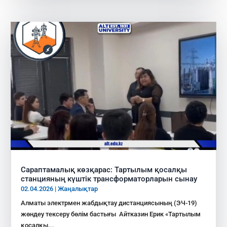
Сараптамалық көзқарас: Тартылым қосалқы
станцияның күштік трансформаторларын сынау
02.04.2026
|
Жаңалықтар
Алматы электрмен жабдықтау дистанциясының (ЭЧ-19)
жөндеу тексеру бөлім бастығы Айтказин Ерик «Тартылым
қосалқы...