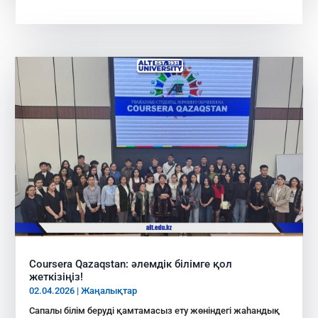
Coursera Qazaqstan: әлемдік білімге қол
жеткізіңіз!
02.04.2026
|
Жаңалықтар
Сапалы білім беруді қамтамасыз ету жөніндегі жаһандық