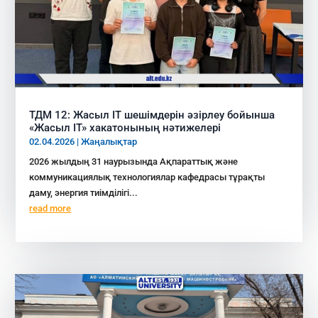
ТДМ 12: Жасыл IT шешімдерін әзірлеу бойынша
«Жасыл IT» хакатонының нәтижелері
02.04.2026
|
Жаңалықтар
2026 жылдың 31 наурызында Ақпараттық және
коммуникациялық технологиялар кафедрасы тұрақты
даму, энергия тиімділігі...
read more