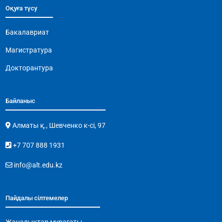
Оқуға түсу
Бакалавриат
Магистратура
Докторантура
Байланыс
Алматы қ., Шевченко к-сі, 97
+7 707 888 1931
info@alt.edu.kz
Пайдалы сілтемелер
Жаңалықтар мұрағаты