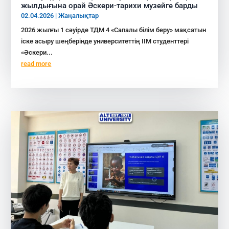
жылдығына орай Әскери-тарихи музейге барды
02.04.2026
|
Жаңалықтар
2026 жылғы 1 сәуірде ТДМ 4 «Сапалы білім беру» мақсатын
іске асыру шеңберінде университеттің ІІМ студенттері
«Әскери...
read more