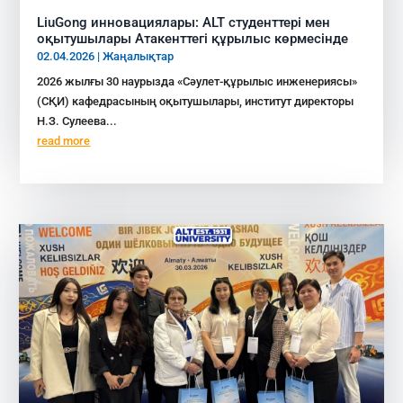
LiuGong инновациялары: ALT студенттері мен
оқытушылары Атакенттегі құрылыс көрмесінде
02.04.2026
|
Жаңалықтар
2026 жылғы 30 наурызда «Сәулет-құрылыс инженериясы»
(СҚИ) кафедрасының оқытушылары, институт директоры
Н.З. Сулеева...
read more