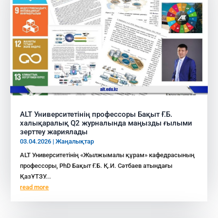
ALT Университетінің профессоры Бақыт Ғ.Б.
халықаралық Q2 журналында маңызды ғылыми
зерттеу жариялады
03.04.2026
|
Жаңалықтар
ALT Университетінің «Жылжымалы құрам» кафедрасының
профессоры, PhD Бақыт Ғ.Б. Қ.И. Сәтбаев атындағы
ҚазҰТЗУ...
read more