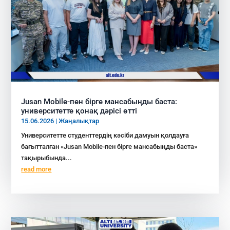
Jusan Mobile-пен бірге мансабыңды баста:
университетте қонақ дәрісі өтті
15.06.2026
|
Жаңалықтар
Университетте студенттердің кәсіби дамуын қолдауға
бағытталған «Jusan Mobile-пен бірге мансабыңды баста»
тақырыбында...
read more