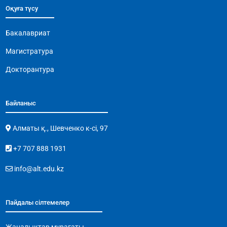
Оқуға түсу
Бакалавриат
Магистратура
Докторантура
Байланыс
Алматы қ., Шевченко к-сі, 97
+7 707 888 1931
info@alt.edu.kz
Пайдалы сілтемелер
Жаңалықтар мұрағаты