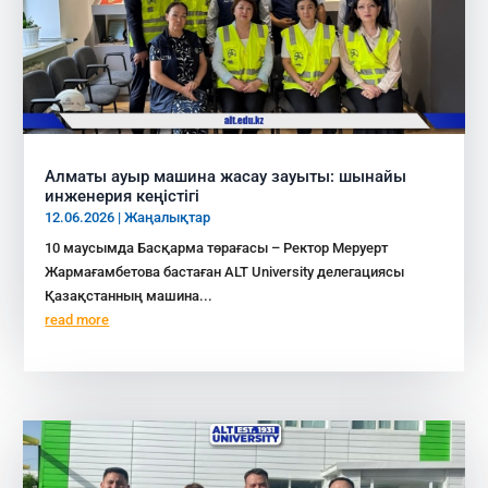
Алматы ауыр машина жасау зауыты: шынайы
инженерия кеңістігі
12.06.2026
|
Жаңалықтар
10 маусымда Басқарма төрағасы – Ректор Меруерт
Жармағамбетова бастаған ALT University делегациясы
Қазақстанның машина...
read more