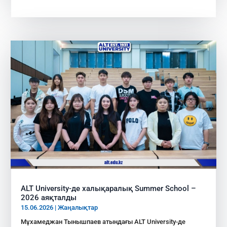
ALT University-де халықаралық Summer School –
2026 аяқталды
15.06.2026
|
Жаңалықтар
Мұхамеджан Тынышпаев атындағы ALT University-де