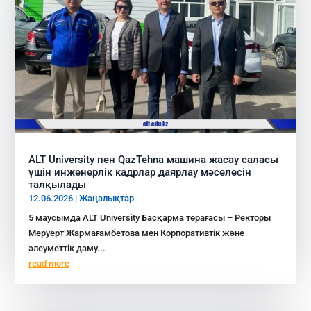
ALT University пен QazTehna машина жасау саласы
үшін инженерлік кадрлар даярлау мәселесін
талқылады
12.06.2026
|
Жаңалықтар
5 маусымда ALT University Басқарма төрағасы – Ректоры
Меруерт Жармағамбетова мен Корпоративтік және
әлеуметтік даму...
read more