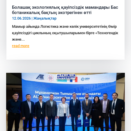
Болашақ экологиялық қауіпсіздік мамандары Бас
ботаникалық бақтың экотрегінен өтті
12.06.2026
|
Жаңалықтар
Мамыр айында Логистика және көлік университетінің Өмір
қауіпсіздігі циклының оқытушыларымен бірге «Техногендік
және...
read more