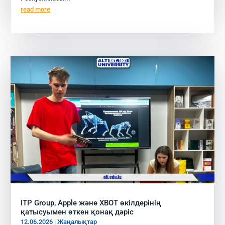
read more
ITP Group, Apple және XBOT өкілдерінің
қатысуымен өткен қонақ дәріс
12.06.2026
|
Жаңалықтар