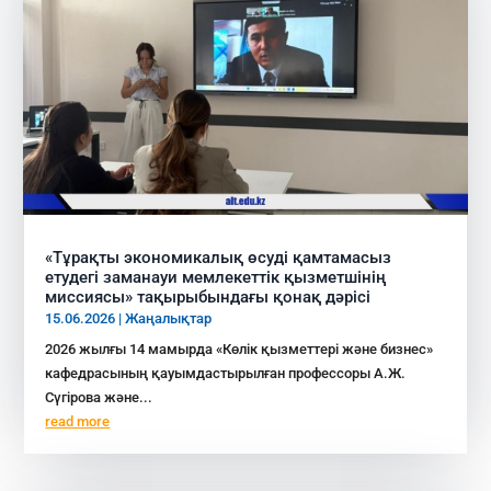
«Тұрақты экономикалық өсуді қамтамасыз
етудегі заманауи мемлекеттік қызметшінің
миссиясы» тақырыбындағы қонақ дәрісі
15.06.2026
|
Жаңалықтар
2026 жылғы 14 мамырда «Көлік қызметтері және бизнес»
кафедрасының қауымдастырылған профессоры А.Ж.
Сүгірова және...
read more