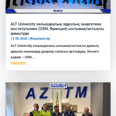
ALT University халықаралық ядролық энергетика
институтымен (I2EN, Франция) ынтымақтастықты
дамытуда
12.06.2026
|
Жаңалықтар
ALT University халықаралық ынтымақтастықты дамыту
арқылы мамандар даярлау сапасын арттыруда. Кезекті
қадам – I2EN...
read more