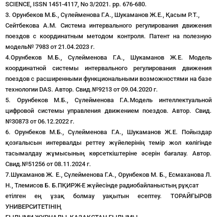
SCIENCE, ISSN 1451-4117, Nо 3/2021. рр. 676-680.
3. Орунбеков М.Б., Сүлейменова Г.А., Шукаманов Ж.Е., Қасым Р.Т.,
Сейтбекова А.М. Система интервального регулирования движения
поездов с координатным методом контроля. Патент на полезную
модель№ 7983 от 21.04.2023 г.
4.Орунбеков М.Б., Сүлейменова Г.А., Шукаманов Ж.Е. Модель
координатной системы интервального регулирования движения
поездов с расширенными функциональными возможностями на базе
технологии DAS. Автор. Свид.№9213 от 09.04.2020 г.
5. Орунбеков М.Б., Сүлейменова Г.А.Модель интеллектуальной
цифровой системы управления движением поездов. Автор. Свид.
№30873 от 06.12.2022 г.
6. Орунбеков М.Б., Сүлейменова Г.А., Шукаманов Ж.Е. Пойыздар
қозғалысын интервалды реттеу жүйелерінің темір жол көлігінде
тасымалдау жұмысының көрсеткіштеріне әсерін бағалау. Автор.
Свид.№51256 от 08.11.2024 г.
7.Шукаманов Ж. Е., Сүлейменова Г.А., Орунбеков М. Б., Есмаханова Л.
Н., Тлемисов Б. Б.ПҚИРЖ-Е жүйесінде радиобайланыстың рұқсат
етілген ең ұзақ болмау уақытын есептеу. ТОРАЙҒЫРОВ
УНИВЕРСИТЕТІНІҢ