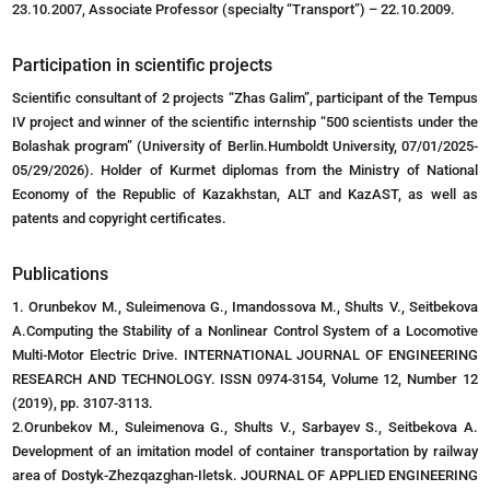
23.10.2007, Associate Professor (specialty “Transport”) – 22.10.2009.
Participation in scientific projects
Scientific consultant of 2 projects “Zhas Galim”, participant of the Tempus
IV project and winner of the scientific internship “500 scientists under the
Bolashak program” (University of Berlin.Humboldt University, 07/01/2025-
05/29/2026). Holder of Kurmet diplomas from the Ministry of National
Economy of the Republic of Kazakhstan, ALT and KazAST, as well as
patents and copyright certificates.
Publications
1. Orunbekov M., Suleimenova G., Imandossova M., Shults V., Seitbekova
A.Computing the Stability of a Nonlinear Control System of a Locomotive
Multi-Motor Electric Drive. INTERNATIONAL JOURNAL OF ENGINEERING
RESEARCH AND TECHNOLOGY. ISSN 0974-3154, Volume 12, Number 12
(2019), pp. 3107-3113.
2.Orunbekov M., Suleimenova G., Shults V., Sarbayev S., Seitbekova A.
Development of an imitation model of container transportation by railway
area of Dostyk-Zhezqazghan-Iletsk. JOURNAL OF APPLIED ENGINEERING