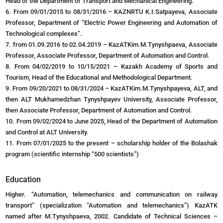
Head of the Department of Transport and Mechanical Engineering.
6. From 09/01/2015 to 08/31/2016 – KAZNRTU K.I.Satpayeva, Associate
Professor, Department of “Electric Power Engineering and Automation of
Technological complexes”.
7. from 01.09.2016 to 02.04.2019 – KazATKim.M.Tynyshpaeva, Associate
Professor, Associate Professor, Department of Automation and Control.
8. From 04/02/2019 to 10/15/2021 – Kazakh Academy of Sports and
Tourism, Head of the Educational and Methodological Department.
9. From 09/20/2021 to 08/31/2024 – KazATKim.M.Tynyshpayeva, ALT, and
then ALT Mukhamedzhan Tynyshpayev University, Associate Professor,
then Associate Professor, Department of Automation and Control.
10. From 09/02/2024 to June 2025, Head of the Department of Automation
and Control at ALT University.
11. From 07/01/2025 to the present – scholarship holder of the Bolashak
program (scientific internship “500 scientists”)
Education
Higher. “Automation, telemechanics and communication on railway
transport” (specialization “Automation and telemechanics”) KazATK
named after M.Tynyshpaeva, 2002. Candidate of Technical Sciences –