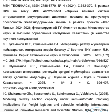
ҒЫЛЫМИ ЖУРНАЛЫ, ҚАЗАҚСТАН ҒЫЛЫМЫ
МЕН ТЕХНИКАСЫ, ISSN 2788-8770, № 4 (2024), С.362-370. В рамках
НИР на тему: ИРН АР22685501 «Оценка влияния систем
интервального регулирования движения поездов на пропускную
способность железнодорожных линий» в рамках проекта «Жас
Ғалым» 2024-2026, финансируемый ГУ «Комитет науки Министерства
науки и высшего образования Республики Казахстан» (в качестве
научного консультанта)
8. Шукаманов Ж.Е., Сүлейменова Г.А. Интервалды реттеу жүйелерінің
пойызаралық интервалға әсерін бағалау // Вестник ЕНУ имени Л.Н.
Гумилева. Серия: Технические науки и технологии. – 2025. – №3 (152)
– С. 268-279. https://bultech.enu.kz/index.php/main/article/view/966/527
9. Шукаманов Ж.Е., Сүлейменова Г.А., Павлов С. Пойыздар
қозғалысын интервалды реттеудің әртүрлі жүйелерінде аралықтың
өткізу қабілетін модельдеу // Научный журнал «Наука и техника
Казахстана». – 2025. – №3 – С. 396-407.
https://doi.org/10.48081/PVCX2453
10. Shukamanov Zh., Bessonenko S., Suleimenova G., Vakhitova L. (2025).
Modeling railway section capacity under semi-automatic blocking:
Implications for freight logistics and schedule reliability. International
Journal of Innovative Research and Scientific Studies, 8(6), 1333-1347.