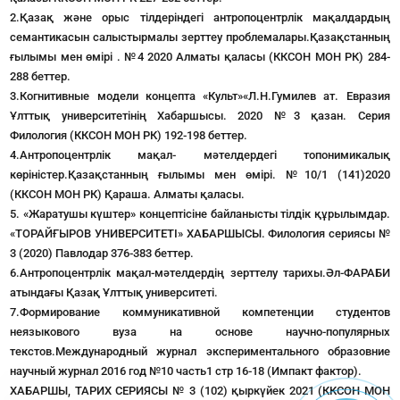
2.Қазақ және орыс тілдеріндегі антропоцентрлік мақалдардың
семантикасын салыстырмалы зерттеу проблемалары.Қазақстанның
ғылымы мен өмірі . №4 2020 Алматы қаласы (ККСОН МОН РК) 284-
288 беттер.
3.Когнитивные модели концепта «Культ»«Л.Н.Гумилев ат. Евразия
Ұлттық университетінің Хабаршысы. 2020 №3 қазан. Серия
Филология (ККСОН МОН РК) 192-198 беттер.
4.Антропоцентрлік мақал- мәтелдердегі топонимикалық
көріністер.Қазақстанның ғылымы мен өмірі. №10/1 (141)2020
(ККСОН МОН РК) Қараша. Алматы қаласы.
5. «Жаратушы күштер» концептісіне байланысты тілдік құрылымдар.
«ТОРАЙҒЫРОВ УНИВЕРСИТЕТІ» ХАБАРШЫСЫ. Филология сериясы №
3 (2020) Павлодар 376-383 беттер.
6.Антропоцентрлік мақал-мәтелдердің зерттелу тарихы.Әл-ФАРАБИ
атындағы Қазақ Ұлттық университеті.
7.Формирование коммуникативной компетенции студентов
неязыкового вуза на основе научно-популярных
текстов.Международный журнал экспериментального образовние
научный журнал 2016 год №10 часть1 стр 16-18 (Импакт фактор).
ХАБАРШЫ, ТАРИХ СЕРИЯСЫ № 3 (102) қыркүйек 2021 (ККСОН МОН