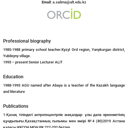
Email:
a.salima@alt.edu.kz
Professional biography
1985-1988 primary school teacher.Kyzyl Ord region, Yanykurgan district,
Yubileyny village.
1993 – present Senior Lecturer ALiT
Education
1988-1993 AGU named after Abaya is a teacher of the Kazakh language
and literature
Publications
1.Қазақ тіліндегі антропоцентрлік мақалдар- ұлы дала өркениетінің
құндылығы.Қазақстанның ғылымы мен өмірі №4 (80)2019 Астана
қаласы ККСОН МОН РК 227-232 беттер.