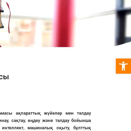
Open 
ясы
рламасы ақпараттық жүйелер мен талдау
жинау, сақтау, өңдеу және талдау бойынша
ы интеллект, машиналық оқыту, бұлттық