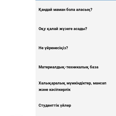
n
Қандай маман бола аласың?
Оқу қалай жүзеге асады?
Не үйренесіңіз?
Материалдық-техникалық база
Халықаралық мүмкіндіктер, мансап
және кәсіпкерлік
Студенттік үйлер