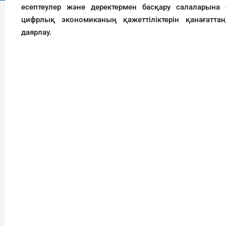
есептеулер және деректермен басқару салаларына б
цифрлық экономиканың қажеттіліктерін қанағатта
даярлау.