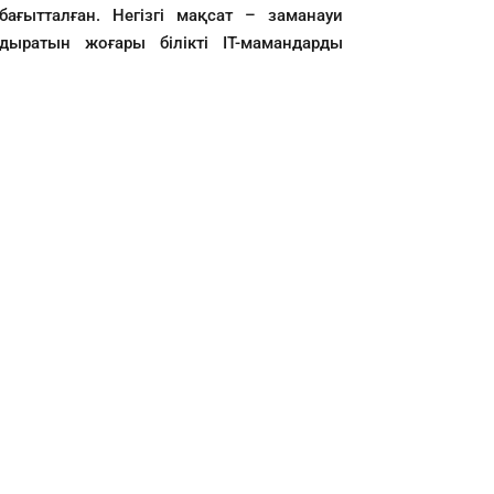
ағытталған. Негізгі мақсат – заманауи
ндыратын жоғары білікті ІТ-мамандарды