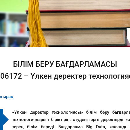
БІЛІМ БЕРУ БАҒДАРЛАМАСЫ
06172 – Үлкен деректер технологи
ығырақ
«Үлкен деректер технологиясы» білім беру бағда
технологияларын біріктіріп, студенттерге деректерді 
терең білім береді. Бағдарлама Big Data, жасанд