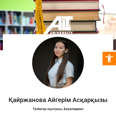
Open 
Қайржанова Айгерім Асқарқызы
Тәлімгер оқытушы, Бакалавриат