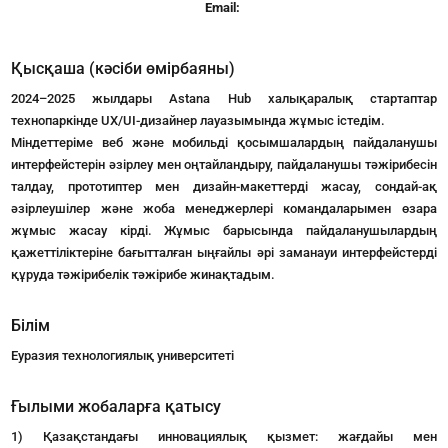
Email:
Қысқаша (кәсіби өмірбаяны)
2024–2025 жылдары Astana Hub халықаралық стартаптар
технопаркінде UX/UI-дизайнер лауазымында жұмыс істедім.
Міндеттеріме веб және мобильді қосымшалардың пайдаланушы
интерфейстерін әзірлеу мен оңтайландыру, пайдаланушы тәжірибесін
талдау, прототиптер мен дизайн-макеттерді жасау, сондай-ақ
әзірлеушілер және жоба менеджерлері командаларымен өзара
жұмыс жасау кірді. Жұмыс барысында пайдаланушылардың
қажеттіліктеріне бағытталған ыңғайлы әрі заманауи интерфейстерді
құруда тәжірибелік тәжірибе жинақтадым.
Білім
Еуразия технологиялық университеті
Ғылыми жобаларға қатысу
1) Қазақстандағы инновациялық қызмет: жағдайы мен