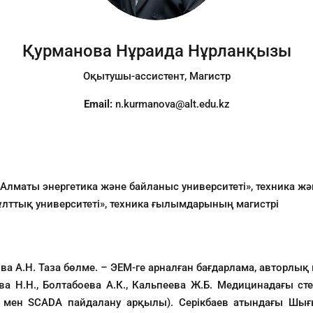
Қурманова Нұраида Нұрланқызы
Оқытушы-ассистент, Магистр
Email:
n.kurmanova@alt.edu.kz
Алматы энергетика және байланыс университеті», техника жә
лттық университеті», техника ғылымдарының магистрі
ова А.Н. Таза бөлме. – ЭЕМ-ге арналған бағдарлама, авторлы
нова Н.Н., Болтабоева А.К., Кальпеева Ж.Б. Медицинадағы с
 мен SCADA пайдалану арқылы). Серікбаев атындағы Шығы