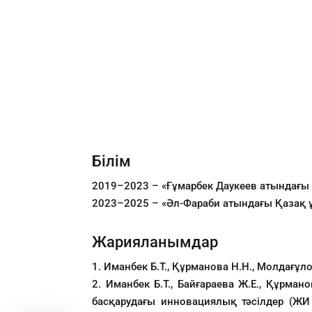
Білім
2019–2023 – «Ғұмарбек Даукеев атындағы 
2023–2025 – «Әл-Фараби атындағы Қазақ ұ
Жарияланымдар
1. Иманбек Б.Т., Құрманова Н.Н., Молдағұл
2. Иманбек Б.Т., Байғараева Ж.Е., Құрма
басқарудағы инновациялық тәсілдер (ЖИ