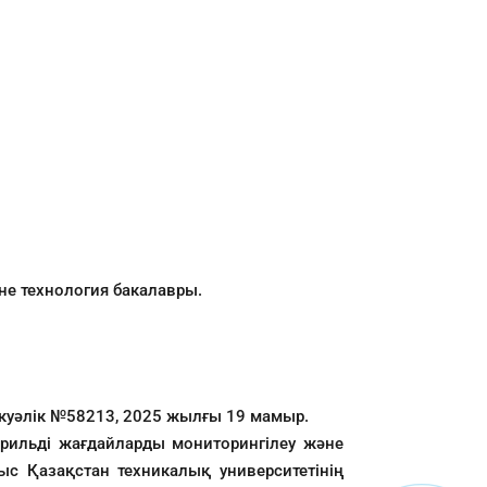
не технология бакалавры.
қ куәлік №58213, 2025 жылғы 19 мамыр.
терильді жағдайларды мониторингілеу және
с Қазақстан техникалық университетінің