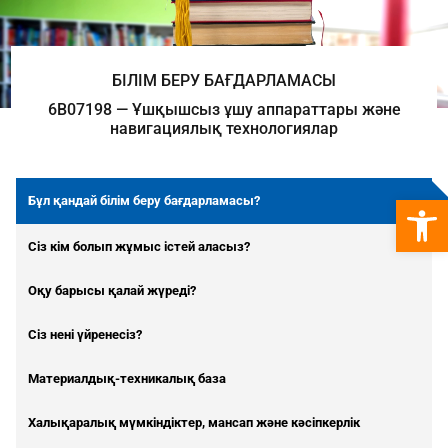
БІЛІМ БЕРУ БАҒДАРЛАМАСЫ
6B07198 — Ұшқышсыз ұшу аппараттары және
навигациялық технологиялар
Open 
Бұл қандай білім беру бағдарламасы?
Сіз кім болып жұмыс істей аласыз?
Оқу барысы қалай жүреді?
Сіз нені үйренесіз?
Материалдық-техникалық база
Халықаралық мүмкіндіктер, мансап және кәсіпкерлік