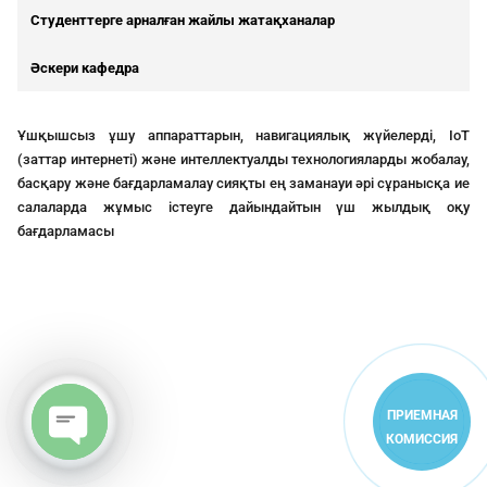
Студенттерге арналған жайлы жатақханалар
Әскери кафедра
Ұшқышсыз ұшу аппараттарын, навигациялық жүйелерді, IoT
(заттар интернеті) және интеллектуалды технологияларды жобалау,
басқару және бағдарламалау сияқты ең заманауи әрі сұранысқа ие
салаларда жұмыс істеуге дайындайтын үш жылдық оқу
бағдарламасы
ПРИЕМНАЯ
КОМИССИЯ
Open
chaty