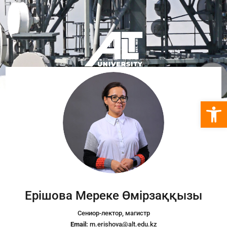
Open 
Ерішова Мереке Өмірзаққызы
Сениор-лектор, магистр
Email:
m.erishova@alt.edu.kz