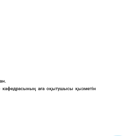
ан.
р» кафедрасының аға оқытушысы қызметін