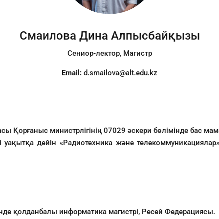
Смаилова Дина Алпысбайқызы
Сениор-лектор, Магистр
Email:
d.smailova@alt.edu.kz
ы Қорғаныс министрлігінің 07029 әскери бөлімінде бас мам
гі уақытқа дейін «Радиотехника және телекоммуникацияла
інде қолданбалы информатика магистрі, Ресей Федерациясы.