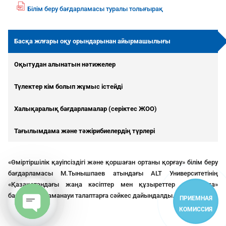
Білім беру бағдарламасы туралы толығырақ
fil
e
p
Басқа жлғары оқу орындарынан айырмашылығы
df
ic
Оқытудан алынатын нәтижелер
o
n
Түлектер кім болып жұмыс істейді
Халықаралық бағдарламалар (серіктес ЖОО)
Тағылымдама және тәжірибиелердің түрлері
«Өміртіршілік қауіпсіздігі және қоршаған ортаны қорғау» білім беру
бағдарламасы М.Тынышпаев атындағы ALT Университетінің
«Қазақстандағы жаңа кәсіптер мен құзыреттер атласында»
баяндалған заманауи талаптарға сәйкес дайындалды.
ПРИЕМНАЯ
КОМИССИЯ
Open