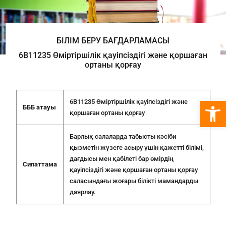
БІЛІМ БЕРУ БАҒДАРЛАМАСЫ
6B11235 Өміртіршілік қауіпсіздігі және қоршаған
ортаны қорғау
Open 
6B11235 Өміртіршілік қауіпсіздігі және
БББ атауы
қоршаған ортаны қорғау
Барлық салаларда табысты кәсiби
қызметiн жүзеге асыру үшiн қажеттi бiлiмi,
дағдысы мен қабiлетi бар өмiрдiң
Сипаттама
қауiпсiздiгi және қоршаған ортаны қорғау
саласындағы жоғары бiлiктi мамандарды
даярлау.