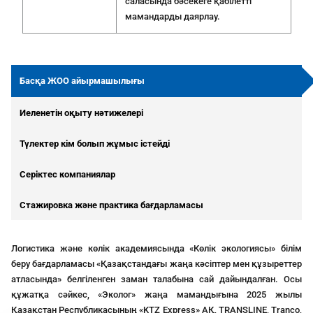
саласында бәсекеге қабілетті
мамандарды даярлау.
Басқа ЖОО айырмашылығы
Иеленетін оқыту нәтижелері
Түлектер кім болып жұмыс істейді
Серіктес компаниялар
Стажировка және практика бағдарламасы
Логистика және көлік академиясында «Көлік экологиясы» білім
беру бағдарламасы «Қазақстандағы жаңа кәсіптер мен құзыреттер
атласында» белгіленген заман талабына сай дайындалған. Осы
құжатқа сәйкес, «Эколог» жаңа мамандығына 2025 жылы
Қазақстан Республикасының «KTZ Express» АҚ, TRANSLINE, Tranco,