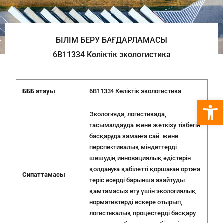
БІЛІМ БЕРУ БАҒДАРЛАМАСЫ
6B11334 Көліктік экологистика
БББ
атауы
6B11334 Көліктік экологистика
Open 
Экологияда, логистикада,
тасымалдауда және жеткізу тізбегін
басқаруда заманға сай және
перспективалық міндеттерді
шешудің инновациялық әдістерін
қолдануға қабілетті қоршаған ортаға
Сипаттамасы
теріс әсерді барынша азайтуды
қамтамасыз ету үшін экологиялық
нормативтерді ескере отырып,
логистикалық процестерді басқару