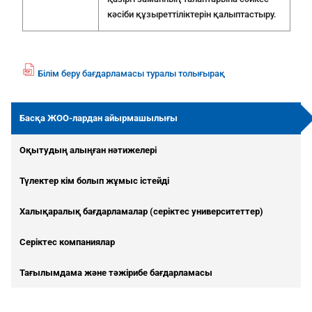
кәсіби құзыреттіліктерін қалыптастыру.
Білім беру бағдарламасы туралы толығырақ
fil
e
p
Басқа ЖОО-лардан айырмашылығы
df
ic
Оқытудың алыңған нәтижелері
o
n
Түлектер кім болып жұмыс істейді
Халықаралық бағдарламалар (серіктес университеттер)
Серіктес компаниялар
Тағылымдама және тәжірибе бағдарламасы