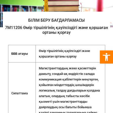
БІЛІМ БЕРУ БАҒДАРЛАМАСЫ
7M11206 Өмір тіршілігінің қауіпсіздігі және қоршаған
ортаны қорғау
Open 
Өмір тіршілігінің қауіпсіздігі және
БББ атауы
қоршаған ортаны қорғау
Магистранттардың жеке қасиеттерін
дамыту, сондай-ақ өндірістік салада
коммуникация қабілеттерін меңгерген,
қойылған міндеттердің шешімдерін
логикалық талдау дағдыларын қолдана
Сипаттама
алатын, олардың табысты кәсіби
қызметі үшін магистранттарды
даярлаудың осы бағыты бойынша
қазіргі заманның талаптарына сәйкес