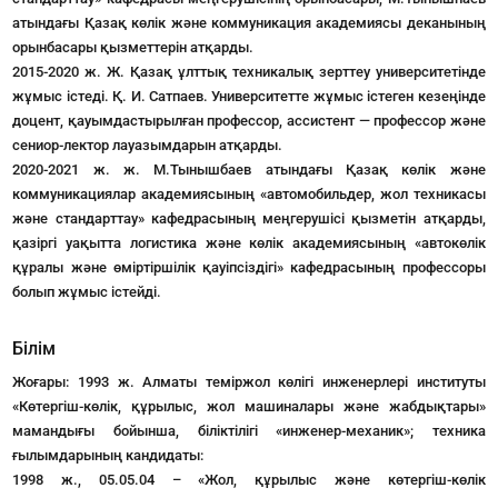
атындағы Қазақ көлік және коммуникация академиясы деканының
орынбасары қызметтерін атқарды.
2015-2020 ж. Ж. Қазақ ұлттық техникалық зерттеу университетінде
жұмыс істеді. Қ. И. Сатпаев. Университетте жұмыс істеген кезеңінде
доцент, қауымдастырылған профессор, ассистент — профессор және
сениор-лектор лауазымдарын атқарды.
2020-2021 ж. ж. М.Тынышбаев атындағы Қазақ көлік және
коммуникациялар академиясының «автомобильдер, жол техникасы
және стандарттау» кафедрасының меңгерушісі қызметін атқарды,
қазіргі уақытта логистика және көлік академиясының «автокөлік
құралы және өміртіршілік қауіпсіздігі» кафедрасының профессоры
болып жұмыс істейді.
Білім
Жоғары: 1993 ж. Алматы теміржол көлігі инженерлері институты
«Көтергіш-көлік, құрылыс, жол машиналары және жабдықтары»
мамандығы бойынша, біліктілігі «инженер-механик»; техника
ғылымдарының кандидаты:
1998 ж., 05.05.04 – «Жол, құрылыс және көтергіш-көлік