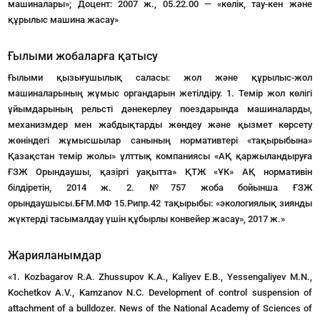
машиналары»; Доцент: 2007 ж., 05.22.00 — «көлік, тау-кен және
құрылыс машина жасау»
Ғылыми жобаларға қатысу
Ғылыми қызығушылық саласы: жол және құрылыс-жол
машиналарының жұмыс органдарын жетілдіру. 1. Темір жол көлігі
ұйымдарының рельсті дәнекерлеу поездарында машиналарды,
механизмдер мен жабдықтарды жөндеу және қызмет көрсету
жөніндегі жұмысшылар санының нормативтері «тақырыбына»
Қазақстан темір жолы» ұлттық компаниясы «АҚ қаржыландыруға
ҒЗЖ Орындаушы, қазіргі уақытта» ҚТЖ «ҰК» АҚ нормативін
білдіретін, 2014 ж. 2. №757 жоба бойынша ҒЗЖ
орындаушысы.БҒМ.МФ 15.Рипр.42 тақырыбы: «экологиялық зиянды
жүктерді тасымалдау үшін құбырлы конвейер жасау», 2017 ж.»
Жарияланымдар
«1. Kozbagarov R.A. Zhussupov K.A., Kaliyev E.B., Yessengaliyev M.N.,
Kochetkov A.V., Kamzanov N.C. Development of control suspension of
attachment of a bulldozer. News of the National Academy of Sciences of