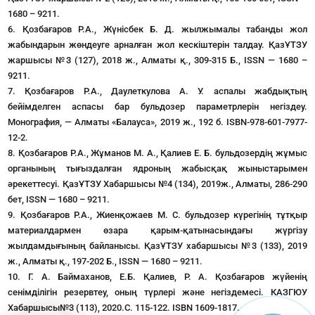
1680 – 9211.
6. Қозбағаров Р.А., Жүнісбек Б. Д. жылжымалы табанды жол
жабындарын жөндеуге арналған жол кескіштерін талдау. ҚазҰТЗУ
жаршысы №3 (127), 2018 ж., Алматы қ., 309-315 Б., ISSN — 1680 –
9211.
7. Қозбағаров Р.А., Даулеткулова А. У. аспалы жабдықтың
бейімделген аспасы бар бульдозер параметрлерін негіздеу.
Монография, — Алматы «Балауса», 2019 ж., 192 б. ISBN-978-601-7977-
12-2.
8. Қозбағаров Р.А., Жұманов М. А., Қалиев Е. Б. бульдозердің жұмыс
органының тығыздалған ядроның жабысқақ жыныстарымен
әрекеттесуі. ҚазҰТЗУ Хабаршысы №4 (134), 2019ж., Алматы, 286-290
бет, ISSN — 1680 – 9211.
9. Қозбағаров Р.А., Жиенқожаев М. С. бульдозер күрегінің тұтқыр
материалдармен өзара қарым-қатынасындағы жүргізу
жылдамдығының байланысы. ҚазҰТЗУ хабаршысы №3 (133), 2019
ж., Алматы қ., 197-202 Б., ISSN — 1680 – 9211.
10. Г. А. Баймаханов, Е.Б. Қалиев, Р. А. Қозбағаров жүйенің
сенімділігін резервтеу, оның түрлері және негіздемесі. КАЗГЮУ
Хабаршысы№3 (113), 2020.С. 115-122. ISBN 1609-1817.