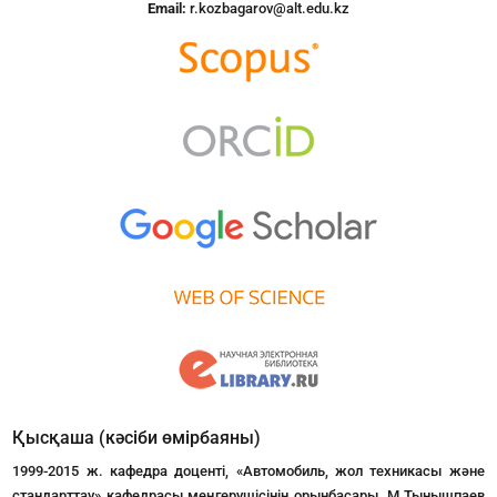
Email:
r.kozbagarov@alt.edu.kz
Қысқаша (кәсіби өмірбаяны)
1999-2015 ж. кафедра доценті, «Автомобиль, жол техникасы және
стандарттау» кафедрасы меңгерушісінің орынбасары, М.Тынышпаев