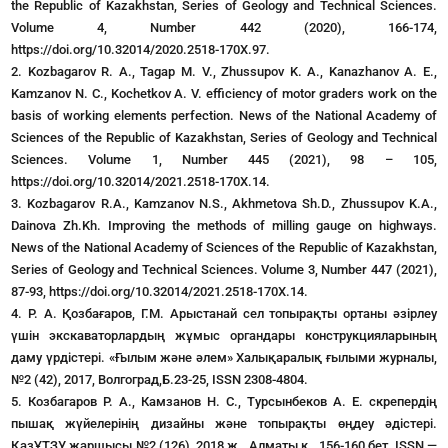
the Republic of Kazakhstan, Series of Geology and Technical Sciences.
Volume 4, Number 442 (2020), 166-174,
https://doi.org/10.32014/2020.2518-170X.97.
2. Kozbagarov R. A., Tagap M. V., Zhussupov K. A., Kanazhanov A. E.,
Kamzanov N. C., Kochetkov A. V. efficiency of motor graders work on the
basis of working elements perfection. News of the National Academy of
Sciences of the Republic of Kazakhstan, Series of Geology and Technical
Sciences. Volume 1, Number 445 (2021), 98 – 105,
https://doi.org/10.32014/2021.2518-170X.14.
3. Kozbagarov R.A., Kamzanov N.S., Akhmetova Sh.D., Zhussupov K.A.,
Dainova Zh.Kh. Improving the methods of milling gauge on highways.
News of the National Academy of Sciences of the Republic of Kazakhstan,
Series of Geology and Technical Sciences. Volume 3, Number 447 (2021),
87-93, https://doi.org/10.32014/2021.2518-170X.14.
4. Р. А. Қозбағаров, Г.М. Арыстанай сел топырақты ортаны әзірлеу
үшін экскаваторлардың жұмыс органдары конструкцияларының
даму үрдістері. «Ғылым және әлем» Халықаралық ғылыми журналы,
№2 (42), 2017, Волгоград,Б.23-25, ISSN 2308-4804.
5. Козбагаров Р. А., Камзанов Н. С., Турсынбеков А. Е. скрепердің
пышақ жүйелерінің дизайны және топырақты өңдеу әдістері.
ҚазҰТЗУ жаршысы №2 (126), 2018 ж., Алматы қ., 156-160 бет, ISSN —