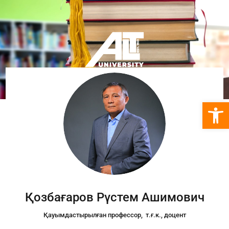
Open 
Қозбағаров Рүстем Ашимович
Қауымдастырылған профессор, т.ғ.к., доцент