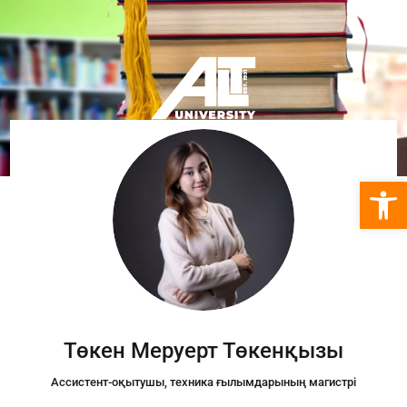
Open 
Төкен Меруерт Төкенқызы
Ассистент-оқытушы
, техника ғылымдарының магистрі