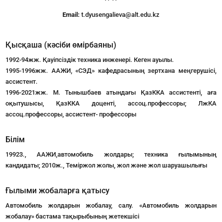
Email:
t.dyusengalieva@alt.edu.kz
Қысқаша (кәсіби өмірбаяны)
1992-94жж. Қауіпсіздік техника инженері. Кеген ауылы.
1995-1996жж. ААЖИ, «СЭД» кафедрасының зертхана меңгерушісі,
ассистент.
1996-2021жж. М. Тынышбаев атындағы ҚазККА ассистенті, аға
оқытушысы, ҚазККА доценті, ассоц.профессоры; ЛжКА
ассоц.профессоры, ассистент- профессоры
Білім
19923., ААЖИ,автомобиль жолдары; техника ғылымының
кандидаты; 2010ж., Теміржол жолы, жол және жол шаруашылығы
Ғылыми жобаларға қатысу
Автомобиль жолдарын жобалау, салу. «Автомобиль жолдарын
жобалау» бастама тақырыбының жетекшісі