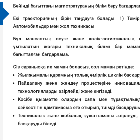
Бейінді бағыттағы магистратураның білім беру бағдарл
Екі траекторияның бірін таңдауға болады: 1) Т
Автомобильдер мен жол техникасы.
Бұл мансаптық өсуге және көлік-логистикалық 
ұмтылатын жоғары техникалық білімі бар маман
бағытталған бағдарлама.
Сіз сұранысқа ие маман боласыз, сол маман ретінде:
Жылжымалы құрамның толық өмірлік циклін басқару 
Пайдалану және жөндеу процестеріне инноваци
технологияларды әзірлейді және енгізеді.
Кәсіби қызметте олардың сапа мен тұрақтылық
сәйкестігін қамтамасыз ете отырып, тиімді басқар
Техникалық және жобалық құжаттаманы әзірлеуді, 
басқаруды біледі.