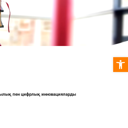
Open 
шылық пен цифрлық инновацияларды