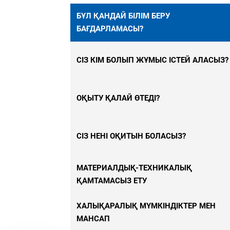
p
БҰЛ ҚАНДАЙ БІЛІМ БЕРУ
df
БАҒДАРЛАМАСЫ?
ic
o
n
СІЗ КІМ БОЛЫП ЖҰМЫС ІСТЕЙ АЛАСЫЗ?
ОҚЫТУ ҚАЛАЙ ӨТЕДІ?
СІЗ НЕНІ ОҚИТЫН БОЛАСЫЗ?
МАТЕРИАЛДЫҚ-ТЕХНИКАЛЫҚ
ҚАМТАМАСЫЗ ЕТУ
ХАЛЫҚАРАЛЫҚ МҮМКІНДІКТЕР МЕН
МАНСАП