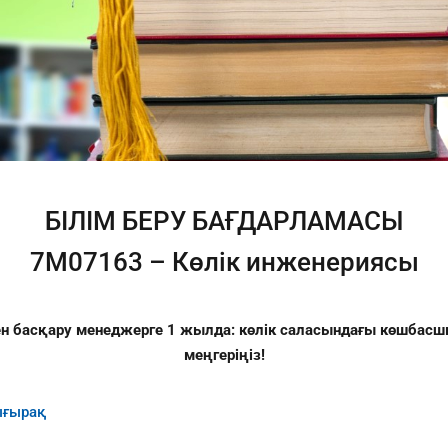
БІЛІМ БЕРУ БАҒДАРЛАМАСЫ
7M07163 – Көлік инженериясы
ен
басқару
менеджерге 1 жылда: көлік саласындағы көшбас
меңгеріңіз!
ығырақ