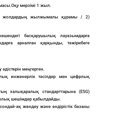
амасы.
Оқу мерзімі 1 жыл.
емір жолдардың жылжымалы құрамы / 2)
кешендегі басқарушылық лауазымдарға
дарға арналған қарқынды, тәжірибеге
әдістерін меңгерген.
ялық инженерлік тәсілдер мен цифрлық
тың халықаралық стандарттарына (ESG)
ушылық шешімдер қабылдайды.
сондай-ақ жөндеу және өндірістік базаны