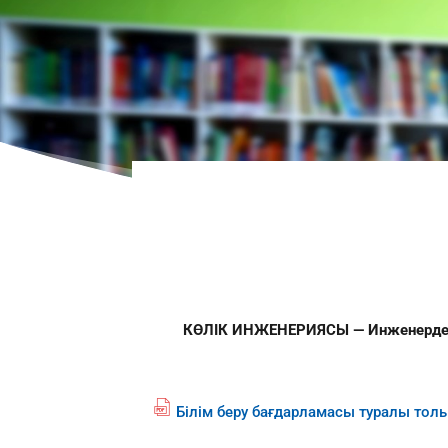
КӨЛІК ИНЖЕНЕРИЯСЫ — Инженерд
Білім беру бағдарламасы туралы тол
fil
e