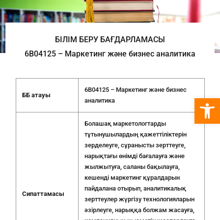
БІЛІМ БЕРУ БАҒДАРЛАМАСЫ
6В04125 – Маркетинг және бизнес аналитика
6В04125 – Маркетинг және бизнес
ББ атауы
Open 
аналитика
Болашақ маркетологтарды
тұтынушылардың қажеттіліктерін
зерделеуге, сұранысты зерттеуге,
нарықтағы өнімді бағалауға және
жылжытуға, саланы бақылауға,
кешенді маркетинг құралдарын
пайдалана отырып, аналитикалық
С
ипаттамасы
зерттеулер жүргізу технологияларын
әзірлеуге, нарыққа болжам жасауға,