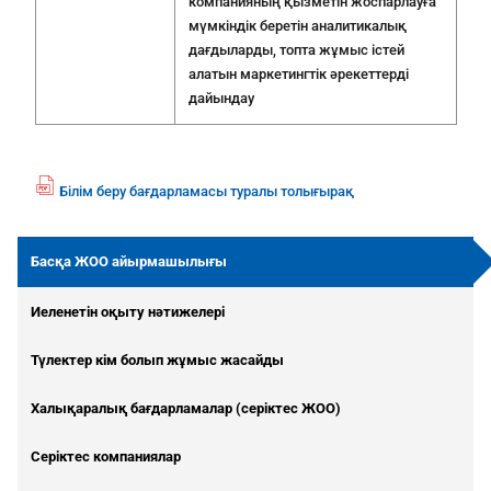
компанияның қызметін жоспарлауға
мүмкіндік беретін аналитикалық
дағдыларды, топта жұмыс істей
алатын маркетингтік әрекеттерді
дайындау
Білім беру бағдарламасы туралы толығырақ
fil
e
p
Басқа ЖОО айырмашылығы
df
ic
Иеленетін оқыту нәтижелері
o
n
Түлектер кім болып жұмыс жасайды
Халықаралық бағдарламалар (серіктес ЖОО)
Серіктес компаниялар