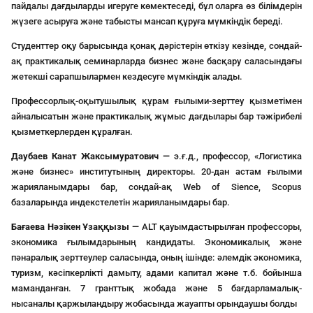
пайдалы дағдыларды игеруге көмектеседі, бұл оларға өз білімдерін
жүзеге асыруға және табысты мансап құруға мүмкіндік береді.
Студенттер оқу барысында қонақ дәрістерін өткізу кезінде, сондай-
ақ практикалық семинарларда бизнес және басқару саласындағы
жетекші сарапшылармен кездесуге мүмкіндік алады.
Профессорлық-оқытушылық құрам ғылыми-зерттеу қызметімен
айналысатын және практикалық жұмыс дағдылары бар тәжірибелі
қызметкерлерден құралған.
Даубаев Канат Жаксымуратович —
э.ғ.д., профессор, «Логистика
және бизнес» институтының директоры. 20-дан астам ғылыми
жарияланымдары бар, сондай-ақ Web of Sience, Scopus
базаларында индекстелетін жарияланымдары бар.
Бағаева Нәзікен Ұзаққызы —
ALT қауымдастырылған профессоры,
экономика ғылымдарының кандидаты. Экономикалық және
пәнаралық зерттеулер саласында, оның ішінде: әлемдік экономика,
туризм, кәсіпкерлікті дамыту, адами капитал және т.б. бойынша
маманданған. 7 гранттық жобада және 5 бағдарламалық-
нысаналы қаржыландыру жобасында жауапты орындаушы болды