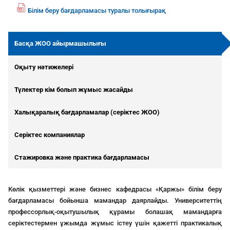
Білім беру бағдарламасы туралы толығырақ
fil
e
p
Басқа ЖОО айырмашылығы
df
ic
Оқыту нәтижелері
o
n
Түлектер кім болып жұмыс жасайды
Халықаралық бағдарламалар (серіктес ЖОО)
Серіктес компаниялар
Стажировка және практика бағдарламасы
Көлік қызметтері және бизнес кафедрасы «Қаржы» білім беру
бағдарламасы бойынша мамандар даярлайды. Университеттің
профессорлық-оқытушылық құрамы болашақ мамандарға
серіктестермен ұжымда жұмыс істеу үшін қажетті практикалық