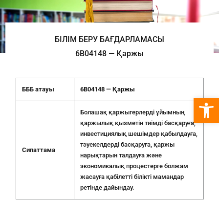
БІЛІМ БЕРУ БАҒДАРЛАМАСЫ
6В04148 — Қаржы
БББ атауы
6В041
48
— Қаржы
Open 
Болашақ қаржыгерлерді ұйымның
қаржылық қызметін тиімді басқаруға,
инвестициялық шешімдер қабылдауға,
тәуекелдерді басқаруға, қаржы
Сипаттама
нарықтарын талдауға және
экономикалық процестерге болжам
жасауға қабілетті білікті мамандар
ретінде дайындау.