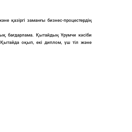
 және қазіргі заманғы бизнес-процестердің
дық бағдарлама. Қытайдың Ұрумчи кәсіби
н Қытайда оқып, екі диплом, үш тіл және