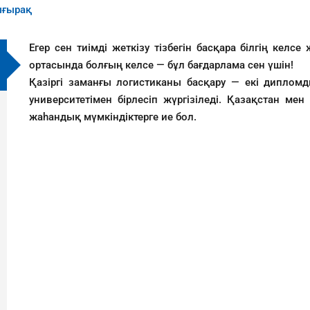
ығырақ
Егер сен тиімді жеткізу тізбегін басқара білгің келсе
ортасында болғың келсе — бұл бағдарлама сен үшін!
Қазіргі заманғы логистиканы басқару — екі диплом
университетімен бірлесіп жүргізіледі. Қазақстан ме
жаһандық мүмкіндіктерге ие бол.