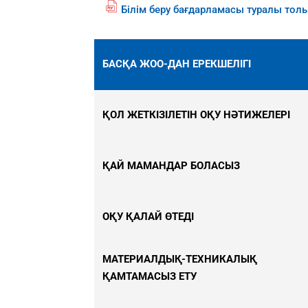
Білім беру бағдарламасы туралы тол
fil
e
p
df
БАСҚА ЖОО-ДАН ЕРЕКШЕЛІГІ
ic
o
n
ҚОЛ ЖЕТКІЗІЛЕТІН ОҚУ НӘТИЖЕЛЕРІ
ҚАЙ МАМАНДАР БОЛАСЫЗ
ОҚУ ҚАЛАЙ ӨТЕДІ
МАТЕРИАЛДЫҚ-ТЕХНИКАЛЫҚ
ҚАМТАМАСЫЗ ЕТУ