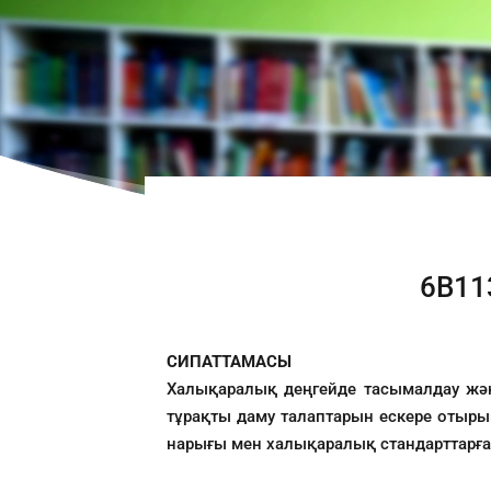
6В11
СИПАТТАМАСЫ
Халықаралық деңгейде тасымалдау және
тұрақты даму талаптарын ескере отырып
нарығы мен халықаралық стандарттарға 