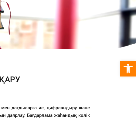
Open 
СҚАРУ
м мен дағдыларға ие, цифрландыру және
рын даярлау. Бағдарлама жаһандық көлік