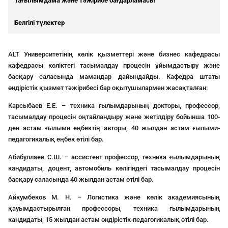
Тағылымдама және тәжірибе бағдарламасы
Белгілі түлектер
ALT Университетінің көлік қызметтері және бизнес кафедрасы
кафедрасы көліктегі тасымалдау процесін ұйымдастыру және
басқару саласында мамандар дайындайды. Кафедра штаты
өндірістік қызмет тәжірибесі бар оқытушылармен жасақталған:
Карсыбаев Е.Е. – техника ғылымдарының докторы, профессор,
тасымалдау процесін оңтайландыру және жетілдіру бойынша 100-
ден астам ғылыми еңбектің авторы, 40 жылдан астам ғылыми-
педагогикалық еңбек өтілі бар.
Абибуллаев С.Ш. – ассистент профессор, техника ғылымдарының
кандидаты, доцент, автомобиль көлігіндегі тасымалдау процесін
басқару саласында 40 жылдан астам өтілі бар.
Айкумбеков М. Н. – Логистика және көлік академиясының
қауымдастырылған профессоры, техника ғылымдарының
кандидаты, 15 жылдан астам өндірістік-педагогикалық өтілі бар.