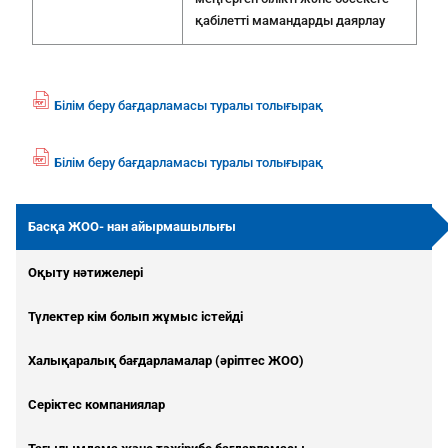
қабілетті мамандарды даярлау
Білім беру бағдарламасы туралы толығырақ
fil
e
p
Білім беру бағдарламасы туралы толығырақ
fil
df
e
ic
p
o
Басқа ЖОО- нан айырмашылығы
df
n
ic
Оқыту нәтижелері
o
n
Түлектер кім болып жұмыс істейді
Халықаралық бағдарламалар (әріптес ЖОО)
Серіктес компаниялар