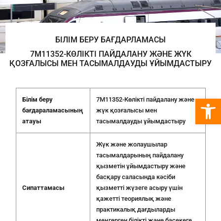
БІЛІМ БЕРУ БАҒДАРЛАМАСЫ
7М11352-КӨЛІКТІ ПАЙДАЛАНУ ЖӘНЕ ЖҮК
ҚОЗҒАЛЫСЫ МЕН ТАСЫМАЛДАУДЫ ҰЙЫМДАСТЫРУ
Open 
Б
ілім беру
7М11352-Көлікті пайдалану және
бағдараламасының
жүк қозғалысы мен
атауы
тасымалдауды ұйымдастыру
Жүк және жолаушылар
тасымалдарының пайдалану
қызметін ұйымдастыру және
басқару саласында кәсіби
Сипаттамасы
қызметті жүзеге асыру үшін
қажетті теориялық және
практикалық дағдыларды
меңгерген білікті және бәсекеге