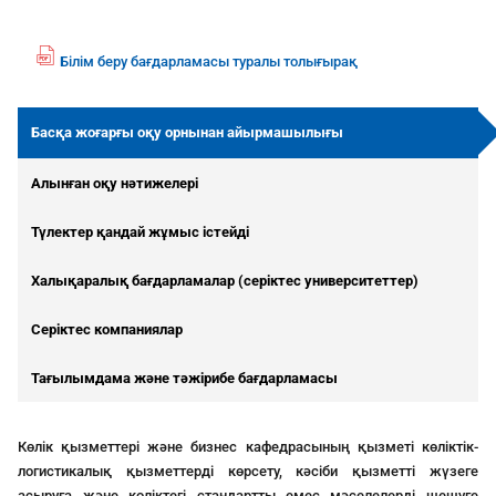
Білім беру бағдарламасы туралы толығырақ
fil
e
p
Басқа жоғарғы оқу орнынан айырмашылығы
df
ic
Алынған оқу нәтижелері
o
n
Түлектер қандай жұмыс істейді
Халықаралық бағдарламалар (серіктес университеттер)
Серіктес компаниялар
Тағылымдама және тәжірибе бағдарламасы
Көлік қызметтері және бизнес кафедрасының қызметі көліктік-
логистикалық қызметтерді көрсету, кәсіби қызметті жүзеге
асыруға және көліктегі стандартты емес мәселелерді шешуге