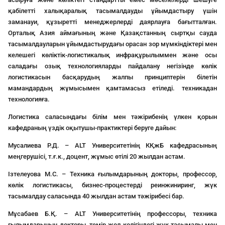
қабілетті халықаралық тасымалдауды ұйымдастыру үшін
заманауи, құзыретті менеджерлерді даярлауға бағытталған.
Орталық Азия аймағының және Қазақстанның сыртқы сауда
тасымалдауларын ұйымдастырудағы орасан зор мүмкіндіктері мен
келешегі көліктік-логистикалық инфрақұрылыммен және осы
саладағы озық технологияларды пайдалану негізінде көлік
логистикасын басқарудың жалпы принциптерін білетін
мамандардың жұмысымен қамтамасыз етіледі. техникадан
технологияға.
Логистика саласындағы білім мен тәжірибенің үлкен қорын
кафедраның үздік оқытушы-практиктері беруге дайын:
Мусалиева Р.Д. – ALT Университетінің КҚжБ кафедрасының
меңгерушісі, т.ғ.к., доцент, жұмыс өтілі 20 жылдан астам.
Ізтелеуова М.С. – Техника ғылымдарының докторы, профессор,
көлік логистикасы, бизнес-процестерді реинжиниринг, жүк
тасымалдау саласында 40 жылдан астам тәжірибесі бар.
Мұсабаев Б.Қ. – ALT Университетінің профессоры, техника
ғылымдарының докторы, темір жол көлігіндегі жүк тасымалы мен