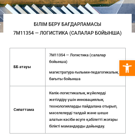
БІЛІМ БЕРУ БАҒДАРЛАМАСЫ
7M11354 — ЛОГИСТИКА (САЛАЛАР БОЙЫНША)
7M11354 — Логистика (салалар
Open 
бойынша)
ББ атауы
магистратура ғылыми-педагогикалық
бағыты бойынша
Көлік-логистикалық жүйелерді
жетілдіру үшін инновациялық
технологияларды пайдалана отырып,
Сипаттама
мәселелерді талдай және шеше
алатын кәсіби өсуге қабілетті жоғары
білікті мамандарды дайындау.