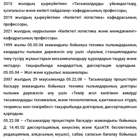
2013 жылдың қыркүйегінен «Тасымалдауды ұйымдастыру,
қозғалысы және көлікті пайдалану» кафедрасының профессоры,
2019 жылдың қыркүйегінен «Көліктегі логистика» кафедрасының
профессоры,
2021 жылдың наурызынан «Көліктегі логистика және менеджмент»
кафедрасының профессоры.
1999 жылы 05.05.04 мамандығы бойынша техника ғылымдарының
кандидаты ғылыми дәрежесін алу үшін «Аралық станциялардағы
тиеу-түсіру жұмыстарын механикаландыру құралдарын таңдау және
негіздеу» тақырыбында кандидаттық диссертация қорғадым.
05.05.04 — Жол және құрылыс машиналары.
2007 жылдың 29 маусымында 05.22.08 – Тасымалдау процестерін
басқару мамандығы бойынша техника ғылымдарының докторы
ғылыми дәрежесін алу үшін «Темір жол көлігімен көмірді
тасымалдауды техникалық және технологиялық қамтамасыз етудің
теориясы мен тәжірибесі» тақырыбында докторлық диссертациясын
қорғадым.
05.22.08 – «Тасымалдау процестерін басқару» мамандығы бойынша
Д 14.45.02 диссертациялық кеңесінің және ҚазАТК бюллетенінің
редакциялық алқасының мүшесі, сабақ сапасын бағалау бойынша