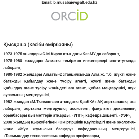
Email:
b.musabaiev@alt.edu.kz
Қысқаша (кәсіби өмірбаяны)
1973-1975 жылдары С.М.Киров атындағы ҚазМУ-да лаборант,
1975-1980 жылдары Алматы теміржол инженерлері институтында
лаборант,
1980-1982 жылдары Алматы-2 станциясында Алм.ж. т.б. жүкті және
багажды қабылдау және түсіру агенті, жүкті және багажды
қабылдау және түсіру жөніндегі аға агент, қойма меңгерушісі, жүк
ауласының меңгерушісі,
1982 жылдан «М.Тынышпаев атындағы ҚазККА» АҚ зертханашы, аға
лаборант, зертхана меңгерушісі, ассистент, факультет деканының
орынбасары қызметтерін атқарды. «УПП», кафедра доценті. «УЭР»,
2008 жылдың қыркүйегінен «Өміртіршілік қауіпсіздігі және экология»
және «Жүк жұмысын басқару» кафедрасының меңгерушісі,
«Тасымалдау технологиясы» кафедра профессоры,