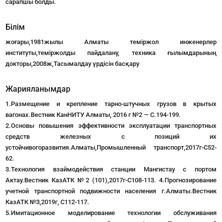
сарапшы болды.
Білім
жоғары,1981жылы Алматы теміржол инженерлер
институты,теміржолды пайдалану, техника ғылымдарының
докторы,2008ж,Тасымалдау үрдісін басқару
Жарияланымдар
1.Размещение и крепление тарно-штучных грузов в крытых
вагонах.Вестник КанНИТУ Алматы, 2016 г №2 — С.194-199.
2.Основы повышения эффективности эксплуатации транспортных
средств железных с позиций их
устойчивогоразвития.Алматы,Промышленный транспорт,2017г-С52-
62.
3.Технология взаймодействия станции Мангистау с портом
Актау.Вестник КазАТК №2 (101),2017г-С108-113. 4.Прогнозирование
учетной транспортной подвижности населения г.Алматы.Вестник
КазАТК №3,2019г, С112-117.
5.Имитационное моделирование технологии обслуживания