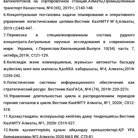
вагонопотоков на сортировочной станции.Алматы,Промышленный
транспорт Казахстана, №4 (65), 2019 г, С143-148.
6.Концептуальная постановка задачи планирования и оперативного
управления логистическими цепями.Вестник КазНИТУ№6,Алматы,
2019 г,С443-447 .
7.Перевозка в специализированным состава рудного
концентрата.Актуальные научные исследования в современном
мире. Украина, г.Переяслав-Хмельницкий.Выпуск 10(54) часть 7,
октябрь,2019г, С121-129.
8.Келісімдік және коммерциялық жұмысы» автоматты басқару
жүйесінің мәні мен мағнасы.ҚазККА хабаршысы, №4, Алматы,2019г
С235-242.
9.Логистические системы информационного обеспечения как
стратегический ресурс .Вестеник КазГАСА, №4 (74), 2019г.220-227с.
10.Управление длительностью цикла и распределением периодов
горения сигналов в цикле.Вестник КанНИТУ Алматы, №1, 2020г, С512-
518.
11.Қазақстандағы жолаушылар көлігінің даму тенденциясы.Вестник
КазНИТУ Алматы, №1, 2020г.С519-527.
12.Көлік қызметтерінің құнын айқындау ерекшеліктері.ҚР ҰҒА
баяндамалары №2,Алматы,2020,NAS RK, С73-81.