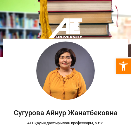
Open 
Сугурова Айнур Жанатбековна
ALT қауымдастырылған профессоры, э.ғ.к.