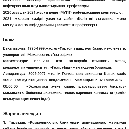
кафедрасының қауымдастырылған профессоры ,
2020 жылдан 2021 жылға дейін «МУИТ» кафедрасының меңгерушісі,
2021 жылдан қазіргі уақытқа дейін «Көліктегі логистика және
менеджмент» кафедрасының ассистент-профессоры.
Білім
Бакалавриат: 1995-1999 жж. әл-Фараби атындағы Қазақ мемлекеттік
университеті. Мамандығы: «География»
Магистратура: 1999-2001 жж. әл-Фараби атындағы Қазақ
мемлекеттік университеті. «География» мамандығы бойынша.
Аспирантура: 2005-2007 жж. М.Тынышпаев атындағы Қазақ көлік
және коммуникациялар академиясы. Мамандығы: «Экономика» .
08.00.05 – «Экономика және халық шаруашылығын басқару»
мамандығы бойынша экономика ғылымдарының кандидаты (көлік-
коммуникация кешенінде)
Жарияланымдар
1. Тақырып: «Коммерциялық банктердің шаруашылық жүргізуші
субъектілерімен несиелік қатынастарын ұйымдастырудың өзекті