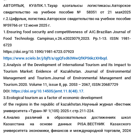
АВТОРЛЫҚ КҮӘЛІК.1.Тауар қозғалысы логистикасы.Авторское
свидетельство на учебное пособие № 58351 от 21 мая2025
г.2.Цифрлық логистика.Авторское свидетельство на учебное пособие
№59766 от 12 июня 2025 г.
1.Ensuring food security and competitiveness of AIC.Brazilian Journal of
Food Technology. Campinas,v.26.e2023079,2023. Pp.1-13. ISSN 1981-
6723
https://doi.org/10.1590/1981-6723.07923
https://www.scielo.br/j/bjft/a/qgQfsd63WwQfKP56kzXHbqd.
2.Analysis of the Development of International Tourism and Its Impact to
Tourism Market: Evidence of Kazakhstan. Journal of Environmental
Management and Tourism.Journal of Environmental Management and
Tourism.2020. Volume 11, issue 8, pp. 2053 – 2067, ISSN 20687729
DOI:
https://doi.org/10.14505/jemt.11.8(48).17.
3.Еcological tourism as a factor of economic development
of the regions in the republic of kazakhstan.Научный журнал «Вестник
университета «Туран» № 1(105) 2025 г.стр.211-224.
4.Анализ различий в образовательных достижениях школ
Казахстана на основе данных PISA.ВЕСТНИК Казахского
университета экономики, финансов и международной торговли, 2024