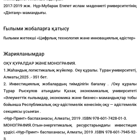
2017-2019 жж. Нұр-Мүбарак Египет ислам мәдениеті университетінің
«Дінтану» мамандығы.
Ғылыми жобаларға қатысу
Ғылыми жетекші «Цифрлық технология және инновациялық әдістер»
Жарияланымдар
ОҚҰ ҚҰРАЛДАР ЖӘНЕ МОНОГРАФИЯ.
1.Жаһандық логистикалық жүйелер. Оку құралы. Тұран университеті,
Алматы,2025 .- 351 бет.
2. Инвестициялық жобалардың тиімділігін бағалау . /Оку құралы
Тұрар Рыскулов атыңдағы Қазақ экономикалық университеті
«Әлеуметтік ғылымдар, экономика және бизнес» мамандықтар тобы
бойынша Республикалық оқу-әдістемелік кенесінің оқу — әдістемелік
секциясы ұсынған .
«Нур-Принт» баспаханасы, Алматы, 2019 .ISBN 978-601-7428-01-3.
МОНОГРАФИЯ.Отын-энергетикалық ресурстарындағы инвестиция
үрдісі.«Нур-Принт» баспаханасы, Алматы, 2019 .ISBN 978-601-7945-92-
3.