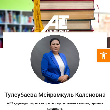
Open 
Тулеубаева Мейрамкуль Каленовна
АЛТ қауымдастырылған профессор, экономика ғылымдарының
кандидаты