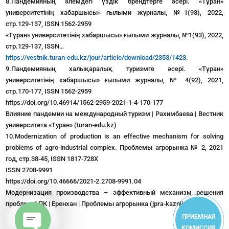
8.Пандемияның әлемдегі үздік брендтерге әсері. «Тұран»
университетінің хабаршысы» ғылыми журналы, №1(93), 2022,
стр.129-137, ISSN 1562-2959
«Тұран» университетінің хабаршысы» ғылыми журналы, №1(93), 2022,
стр.129-137, ISSN…
https://vestnik.turan-edu.kz/jour/article/download/2353/1423.
9.Пандемияның халықаралық туризмге әсері. «Тұран»
университетінің хабаршысы» ғылыми журналы, № 4(92), 2021,
стр.170-177, ISSN 1562-2959
https://doi.org/10.46914/1562-2959-2021-1-4-170-177
Влияние пандемии на международный туризм | Рахимбаева | Вестник
университета «Туран» (turan-edu.kz)
10.Modernization of production is an effective mechanism for solving
problems of agro-industrial complex. Проблемы агрорынка № 2, 2021
год, стр.38-45, ISSN 1817-728X
ISSN 2708-9991
https://doi.org/10.46666/2021-2.2708-9991.04
Модернизация производства – эффективный механизм решения
проблем АПК | Еренхан | Проблемы агрорынка (jpra-kazniiapk.kz)
ПРИЕМНАЯ
КОМИССИЯ