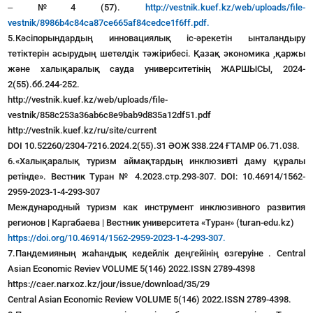
‒ №4 (57).
http://vestnik.kuef.kz/web/uploads/file-
vestnik/8986b4c84ca87ce665af84cedce1f6ff.pdf.
5.Кәсіпорындардың инновациялық іс-әрекетін ынталандыру
тетіктерін асырудың шетелдік тәжірибесі. Қазақ экономика ,қаржы
және халықаралық сауда университетінің ЖАРШЫСЫ, 2024-
2(55).бб.244-252.
http://vestnik.kuef.kz/web/uploads/file-
vestnik/858c253a36ab6c8e9bab9d835a12df51.pdf
http://vestnik.kuef.kz/ru/site/current
DOI 10.52260/2304-7216.2024.2(55).31 ӘОЖ 338.224 ҒТАМР 06.71.038.
6.«Халықаралық туризм аймақтардың инклюзивті даму құралы
ретінде». Вестник Туран № 4.2023.стр.293-307. DOI: 10.46914/1562-
2959-2023-1-4-293-307
Международный туризм как инструмент инклюзивного развития
регионов | Каргабаева | Вестник университета «Туран» (turan-edu.kz)
https://doi.org/10.46914/1562-2959-2023-1-4-293-307.
7.Пандемияның жаһандық кедейлік деңгейінің өзгеруіне . Central
Asian Economic Reviev VOLUME 5(146) 2022.ISSN 2789-4398
https://caer.narxoz.kz/jour/issue/download/35/29
Central Asian Economic Review VOLUME 5(146) 2022.ISSN 2789-4398.