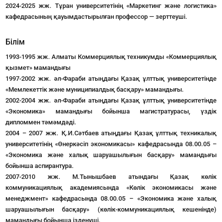
2024-2025 жж. Тұран университетінің «Маркетинг және логистика»
кафедрасының қауымдастырылған профессор — зерттеуші.
Білім
1993-1995 жж. Алматы Коммерциялық техникумды «Коммерциялық
қызмет» мамандығы
1997-2002 жж. әл-Фараби атыңдағы Қазақ ұлттық университетінде
«Мемлекеттік және муниципиалдық басқару» мамандығы.
2002-2004 жж. әл-Фараби атыңдағы Қазақ ұлттық университетінде
«Экономика» мамандығы бойынша магистратурасы, үздік
дипломмен тәмәмдәді.
2004 – 2007 жж. Қ.И.Сәтбаев атыңдағы Қазақ ұлттық техникалық
университетінің «Өнеркәсіп экономикасы» кафедрасында 08.00.05 –
«Экономика және халық шаруашылығын басқару» мамандығы
бойынша аспирантура.
2007-2010 жж. М.Тынышбаев атындағы Қазақ көлік
коммуникациялық академиясында «Көлік экономикасы және
менеджмент» кафедрасында 08.00.05 – «Экономика және халық
шаруашылығын басқару» (көлік-коммуникациялық кешенінде)
мамандығы бойынша ізденуші.