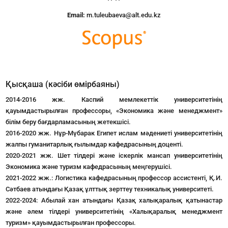
Email:
m.tuleubaeva@alt.edu.kz
Қысқаша (кәсіби өмірбаяны)
2014-2016 жж. Каспий мемлекеттік университетінің
қауымдастырылған профессоры, «Экономика және менеджмент»
білім беру бағдарламасының жетекшісі.
2016-2020 жж. Нұр-Мүбарак Египет ислам мәдениеті университетінің
жалпы гуманитарлық ғылымдар кафедрасының доценті.
2020-2021 жж. Шет тілдері және іскерлік мансап университетінің
Экономика және туризм кафедрасының меңгерушісі.
2021-2022 жж.: Логистика кафедрасының профессор ассистенті, Қ.И.
Сәтбаев атындағы Қазақ ұлттық зерттеу техникалық университеті.
2022-2024: Абылай хан атындағы Қазақ халықаралық қатынастар
және әлем тілдері университетінің «Халықаралық менеджмент
туризм» қауымдастырылған профессоры.