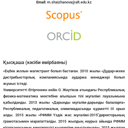
Email:
m.shaizhanova@alt.edu.kz
Қысқаша (кәсіби өмірбаяны)
«Еңбек жолын магистрант болып бастаған. 2010 жылы «Дудар»жеке
дистрибьюторлық компаниясында аударма менеджері болып
жұмыс істеді.
Университетті бітіргеннен кейін О. Жәутіков атындағы Республикалық
физика-математика мектебіне ағылшын тілі мұғалімі лауазымына
қабылданды. 2013 жылы «Дарынды мұғалім-дарынды балаларға»
Республикалық педагогикалық олимпиадасында құрметті ІІІ орын
алды. 2015 жылы «РФММ Үздік жас мұғалімі-2015″директорының
грамотасымен марапатталды. 2015 жылдың наурыз айында РФММ
кітапханасының меңгерушісі қызметіне ауыстырылды. 2015 жылдан