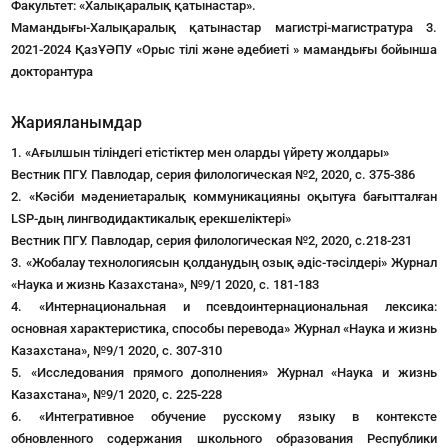
Факультет: «Халықаралық қатынастар».
Мамандығы-Халықаралық қатынастар магистрі-магистратура 3.
2021-2024 ҚазҰӘПУ «Орыс тілі және әдебиеті » мамандығы бойынша
докторантура
Жарияланымдар
1. «Ағылшын тіліндегі етістіктер мен оларды үйрету жолдары»
Вестник ПГУ. Павлодар, серия филологическая №2, 2020, с. 375-386
2. «Кәсіби мәдениетаралық коммуникацияны оқытуға бағытталған
LSP-дың лингводидактикалық ерекшеліктері»
Вестник ПГУ. Павлодар, серия филологическая №2, 2020, с.218-231
3. «Жобалау технологиясын қолданудың озық əдіс-тәсілдері» Журнал
«Наука и жизнь Казахстана», №9/1 2020, с. 181-183
4. «Интернациональная и псевдоинтернациональная лексика:
основная характеристика, способы перевода»
Журнал «Наука и жизнь
Казахстана», №9/1 2020, с. 307-310
5. «Исследования прямого дополнения»
Журнал «Наука и жизнь
Казахстана», №9/1 2020, с. 225-228
6. «Интегративное обучение русскому языку в контексте
обновленного содержания школьного образования Республики