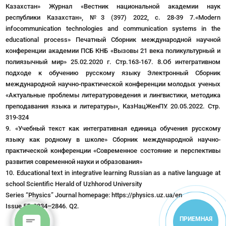
Казахстан»
Журнал «Вестник национальной академии наук
республики Казахстан», №3 (397) 2022, с. 28-39 7.«Modern
infocommunication technologies and communication systems in the
educational process»
Печатный
Сборник международной научной
конференции академии ПСБ КНБ «Вызовы 21 века поликультурный и
полиязычный мир» 25.02.2020 г. Стр.163-167. 8.Об интегративном
подходе к обучению русскому языку
Электронный
Сборник
международной научно-практической конференции молодых ученых
«Актуальные проблемы литературоведения и лингвистики, методика
преподавания языка и литературы», КазНацЖенПУ. 20.05.2022. Стр.
319-324
9. «Учебный текст как интегративная единица обучения русскому
языку как родному в школе»
Сборник международной научно-
практической конференции «Современное состояние и перспективы
развития современной науки и образования»
10. Educational text in integrative learning Russian as a native language at
school
Scientific Herald of Uzhhorod University
Series “Physics” Journal homepage: https://physics.uz.ua/en
Issue 55, 2834–2846. Q2.
ПРИЕМНАЯ