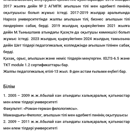
2017 жылға дейін №2 АГМПК ағылшын тілі мен әдебиеті пәнінің
оқытушысы болып жұмыс істеді. 2017-2019 жылдар аралығында
Нархоз университетінде жалпы ағылшын тілі, бизнес ағылшын тілі
пәндерінен сабақ берді. 2019 жылдың қыркүйегінен 2021 жылға
дейін М.Тынышпаев атындағы Қазқтк-да оқытушы көмекшісі болып
жұмыс істеді. 2023 жылдың қыркүйегінен 2024 жылдың тамызына
дейін Шет тілдері педагогикалық колледжінде ағылшын тілінен сабақ
берді.
Қазақ, орыс, ағылшын және неміс тілдерін меңгерген. IELTS-6.5 және
TKT module 1.2 сертификаттары бар.
Жалпы педагогикалық өтілі-13 жыл. 8-ден астам ғылыми еңбегі бар.
Білім
1. 2005 – 2009 ж.ж.Абылай хан атындағы халықаралық қатынастар
мен әлем тілдері университеті
Факультет: «Роман-герман филологиясы».
Мамандығы-Филолог, ағылшын тілі мен әдебиеті пәнінің оқытушысы
2. 2009 – 2011 ж.ж.Абылай хан атындағы халықаралық қатынастар
мен әлем тілдері университеті