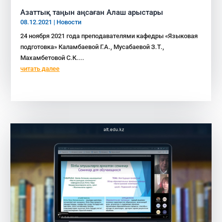
Азаттық таңын аңсаған Алаш арыстары
08.12.2021
|
Новости
24 ноября 2021 года преподавателями кафедры «Языковая
подготовка» Каламбаевой Г.А., Мусабаевой З.Т.,
Махамбетовой С.К....
читать далее