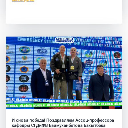
И снова победа! Поздравляем Ассоц-профессора
кафедры СГДиФВ Баймуханбетова Бахытбека