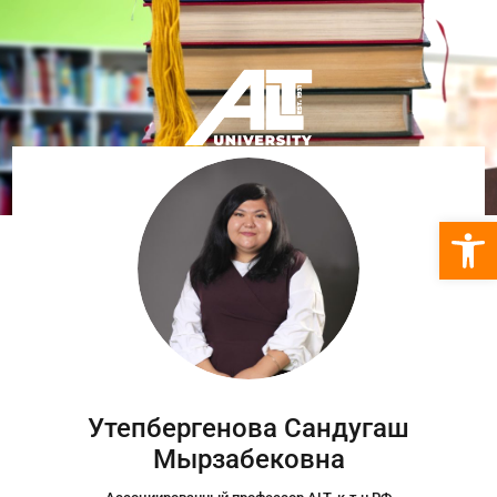
Откры
Утепбергенова Сандугаш
Мырзабековна