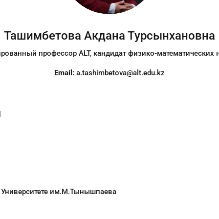
Ташимбетова Акдана Турсынхановна
рованный профессор ALT, кандидат физико-математических н
Email:
a.tashimbetova@alt.edu.kz
я
Т Университете им.М.Тынышпаева