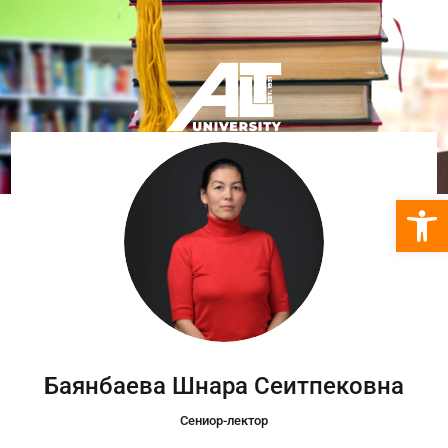
Откры
Баянбаева Шнара Сеитпековна
Сениор-лектор