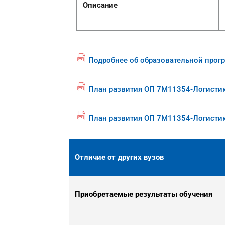
Описание
Подробнее об образовательной прог
fil
e
p
План развития ОП 7М11354-Логисти
fil
df
e
ic
p
o
План развития ОП 7М11354-Логисти
fil
df
n
e
ic
p
o
df
n
Отличие от других вузов
ic
o
n
Приобретаемые результаты обучения