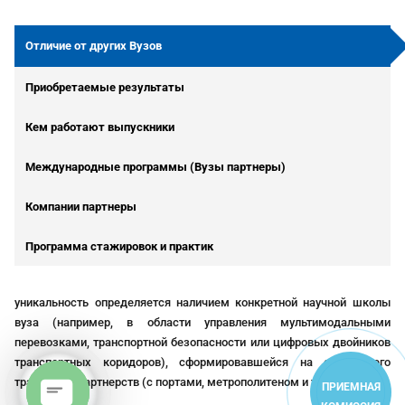
fil
e
p
Отличие от других Вузов
df
ic
Приобретаемые результаты
o
n
Кем работают выпускники
Международные программы (Вузы партнеры)
Компании партнеры
Программа стажировок и практик
уникальность определяется наличием конкретной научной школы
вуза (например, в области управления мультимодальными
перевозками, транспортной безопасности или цифровых двойников
транспортных коридоров), сформировавшейся на основе его
традиций и партнерств (с портами, метрополитеном и т.д.).
ПРИЕМНАЯ