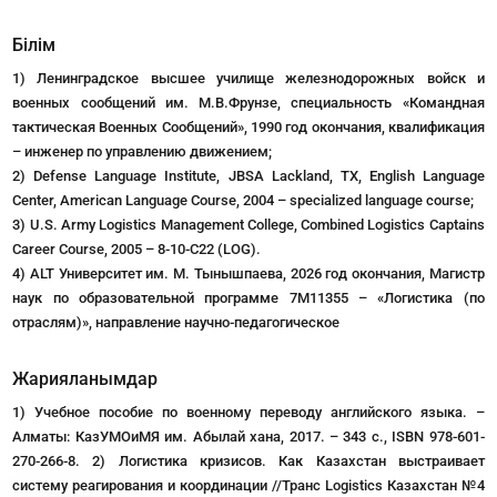
Білім
1) Ленинградское высшее училище железнодорожных войск и
военных сообщений им. М.В.Фрунзе, специальность «Командная
тактическая Военных Сообщений», 1990 год окончания, квалификация
– инженер по управлению движением;
2) Defense Language Institute, JBSA Lackland, TX, English Language
Center, American Language Course, 2004 – specialized language course;
3) U.S. Army Logistics Management College, Combined Logistics Captains
Career Course, 2005 – 8-10-C22 (LOG).
4) ALT Университет им. М. Тынышпаева, 2026 год окончания, Магистр
наук по образовательной программе 7М11355 – «Логистика (по
отраслям)», направление научно-педагогическое
Жарияланымдар
1) Учебное пособие по военному переводу английского языка. –
Алматы: КазУМОиМЯ им. Абылай хана, 2017. – 343 с., ISBN 978-601-
270-266-8. 2) Логистика кризисов. Как Казахстан выстраивает
систему реагирования и координации //Транс Logistics Казахстан №4