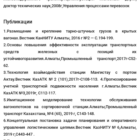
доктор технических наук,2008г,Управления процессами перевозок
Публикации
1.Размещение и крепление тарно-штучных грузов в крытых
вагонах.Вестник КанНИТУ Алматы, 2016 г №2 — С.194-199.
2.Основы повышения эффективности эксплуатации транспортных
средств железных с позиций их
устойчивогоразвития.Алматы,Промышленный транспорт,2017г-С52-
62.
3.Технология взаймодействия станции Мангистау с портом
Актау.Вестник КазАТК №2 (101),2017г-С108-113. 4.Прогнозирование
учетной транспортной подвижности населения г.Алматы.Вестник
КазАТК №3,2019г, С112-117.
5.Имитационное моделирование технологии обслуживания
вагонопотоков на сортировочной станции.Алматы,Промышленный
транспорт Казахстана, №4 (65), 2019 г, С143-148.
6.Концептуальная постановка задачи планирования и оперативного
управления логистическими цепями.Вестник КазНИТУ№6,Алматы,
2019 г,С443-447 .