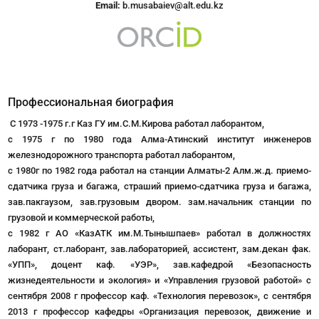
Email:
b.musabaiev@alt.edu.kz
Профессиональная биография
С 1973 -1975 г.г Каз ГУ им.С.М.Кирова работал лаборантом,
с 1975 г по 1980 года Алма-Атинский институт инженеров
железнодорожного транспорта работал лаборантом,
с 1980г по 1982 года работал на станции Алматы-2 Алм.ж.д. приемо-
сдатчика груза и багажа, страший приемо-сдатчика груза и багажа,
зав.пакгаузом, зав.грузовым двором. зам.начальник станции по
грузовой и коммерческой работы,
с 1982 г АО «КазАТК им.М.Тынышпаев» работал в должностях
лаборант, ст.лаборант, зав.лабораторией, ассистент, зам.декан фак.
«УПП», доцент каф. «УЭР», зав.кафедрой «Безопасность
жизнедеятельности и экология» и «Управления грузовой работой» с
сентября 2008 г профессор каф. «Технология перевозок», с сентября
2013 г профессор кафедры «Организация перевозок, движение и