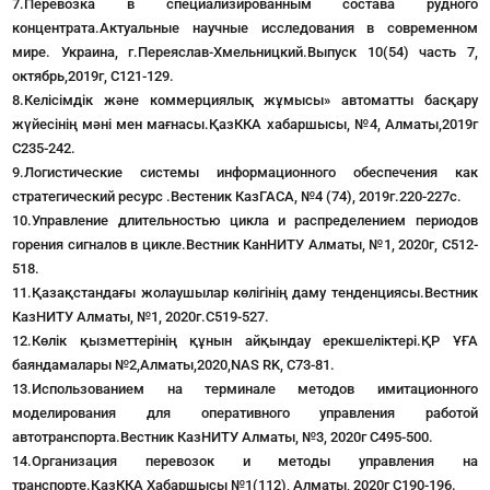
7.Перевозка в специализированным состава рудного
концентрата.Актуальные научные исследования в современном
мире. Украина, г.Переяслав-Хмельницкий.Выпуск 10(54) часть 7,
октябрь,2019г, С121-129.
8.Келісімдік және коммерциялық жұмысы» автоматты басқару
жүйесінің мәні мен мағнасы.ҚазККА хабаршысы, №4, Алматы,2019г
С235-242.
9.Логистические системы информационного обеспечения как
стратегический ресурс .Вестеник КазГАСА, №4 (74), 2019г.220-227с.
10.Управление длительностью цикла и распределением периодов
горения сигналов в цикле.Вестник КанНИТУ Алматы, №1, 2020г, С512-
518.
11.Қазақстандағы жолаушылар көлігінің даму тенденциясы.Вестник
КазНИТУ Алматы, №1, 2020г.С519-527.
12.Көлік қызметтерінің құнын айқындау ерекшеліктері.ҚР ҰҒА
баяндамалары №2,Алматы,2020,NAS RK, С73-81.
13.Использованием на терминале методов имитационного
моделирования для оперативного управления работой
автотранспорта.Вестник КазНИТУ Алматы, №3, 2020г С495-500.
14.Организация перевозок и методы управления на
транспорте.ҚазККА Хабаршысы №1(112), Алматы, 2020г С190-196.