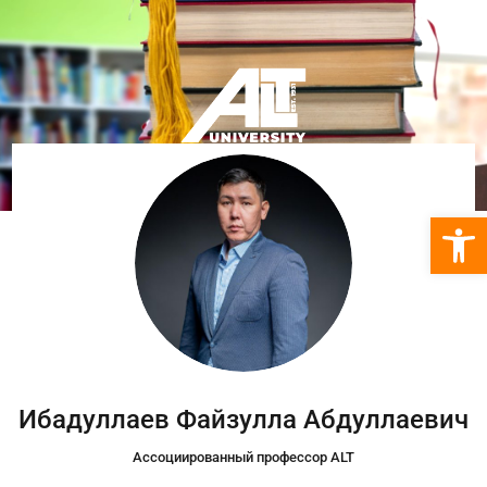
Откры
Ибадуллаев Файзулла Абдуллаевич
Ассоциированный профессор ALT