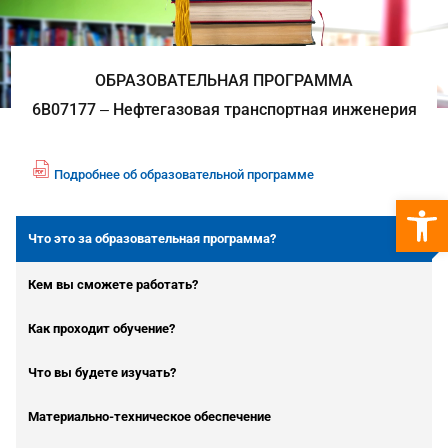
ОБРАЗОВАТЕЛЬНАЯ ПРОГРАММА
6В07177 ‒ Нефтегазовая транспортная инженерия
Подробнее об образовательной программе
fil
Откры
e
p
Что это за образовательная программа?
df
ic
Кем вы сможете работать?
o
n
Как проходит обучение?
Что вы будете изучать?
Материально-техническое обеспечение