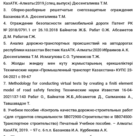
КазАТК.-Алматы:2019,(спец.выпуск) Дюсенгалиева Т.М.
3. Сборно-разборные решетчатые снегозащитные ограждения
Базанова И.А. Дюсенгалиева Т.М.
4. Ограждение безопасности автомобильной дороги Патент РК
№2018/0791.1 от 26.10.2018 Байнатов Ж.Б. Рабат О.Ж. Абсаметов
Д.М. Рабатов Г.Ж.
5. Анализ дорожно-транспортных происшествий на автодорогах
республики казахстан Вестник КазАТК.-Алматы:2020 Ибраимов А.К.
Дюсенгалиева Т.М. Исмагулова С.О. Тулемисов Т.Ж.
6. Жолды жөндеу мен күту жұмыстарының ерекшеліктері
Технические науки «Промышленный транспорт Казахстана» КУПС 23-
04-2021 с 59-67
7. Methodology for conducting virtual tests by creating a finiti element
model of road safety fencing Технические науки Известия 16-04-
2021137-143 Рабат О., Байнатов Ж.Б.,Абсаметов Д., Салманова А.,
Тавшавадзе Т.
8. Учебное пособие «Контроль качества дорожно-строительных работ
»(для студентов специальности 5В072900-Строительство и 5В074500-
Транспортное строительство) Печатный Учебное пособие. – Алматы:
КазАТК, 2019. – 97 с. 6 п.л. Базанова И.А. Курбенова А.К.