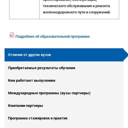
технического обслуживания и ремонта
железнодорожного пути и сооружений.
Подробнее об образовательной программе
fil
e
p
Отличие от других вузов
df
ic
Приобретаемые результаты обучения
o
n
Кем работают выпускники
Международные программы (вузы-партнеры)
Компании партнеры
Программа стажировок и практик