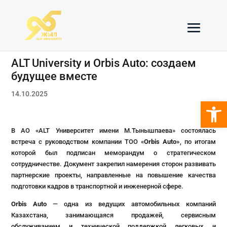
ALT University и Orbis Auto: создаем
будущее вместе
14.10.2025
Откры
В АО «ALT Университет имени М.Тынышпаева» состоялась
встреча с руководством компании ТОО «
Orbis Auto
»
, по итогам
которой был подписан меморандум о стратегическом
сотрудничестве. Документ закрепил намерения сторон развивать
партнерские проекты, направленные на повышение качества
подготовки кадров в транспортной и инженерной сфере.
Orbis Auto
— одна из ведущих автомобильных компаний
Казахстана, занимающаяся продажей, сервисным
обслуживанием и технической поддержкой легковых и