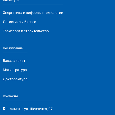
Институты
o
p
m
n
o
p
k
Энергетика и цифровые технологии
k
Логистика и бизнес
Транспорт и строительство
Поступление
Бакалавриат
Магистратура
Докторантура
Контакты
г. Алматы ул. Шевченко, 97