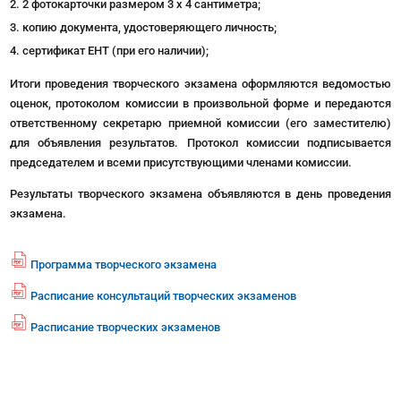
2 фотокарточки размером 3 x 4 сантиметра;
копию документа, удостоверяющего личность;
сертификат ЕНТ (при его наличии);
Итоги проведения творческого экзамена оформляются ведомостью
оценок, протоколом комиссии в произвольной форме и передаются
ответственному секретарю приемной комиссии (его заместителю)
для объявления результатов. Протокол комиссии подписывается
председателем и всеми присутствующими членами комиссии.
Результаты творческого экзамена объявляются в день проведения
экзамена.
Программа творческого экзамена
fil
e
Расписание консультаций творческих экзаменов
fil
p
e
df
Расписание творческих экзаменов
fil
p
ic
e
df
o
p
ic
n
df
o