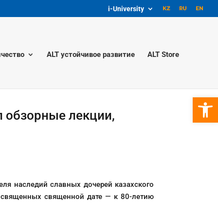
i-University
чество
ALT устойчивое развитие
ALT Store
Откры
 обзорные лекции,
теля наследий славных дочерей казахского
посвященных священной дате — к 80-летию