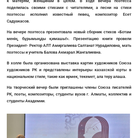
к матерям, женщинам в целом. В ходе вечера поэтесса
поделилась своими стихами с читателями, а песни на стихи
поэтессы исполнил известный певец, композитор Есет
Садуакасов.
На вечере поэтесса презентовала новый сборник стихов «Ботам
менің, бұрымыңды қимашы!». Презентацию книги провели
Президент- Ректор АЛТ Амиргалиева Салтанат Нурадиловна, мать
поэтессы и учитель Балова Акмарал Жангалиевна.
В холле была организована выставка картин художников Союза
художников РК и представлены интерьеры казахской юрты в
национальном стиле, такие как өрмек, текемет, ала теру алаша.
На творческий вечер были приглашены члены Союза писателей
РК, поэты, композиторы, студенты вузов г. Алматы, коллектив и
студенты Академии.