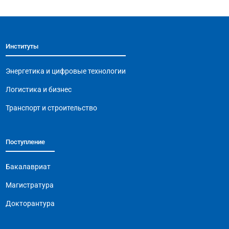
c
at
e
ai
p
e
s
gr
l
y
b
A
a
Li
Институты
o
p
m
n
o
p
k
Энергетика и цифровые технологии
k
Логистика и бизнес
Транспорт и строительство
Поступление
Бакалавриат
Магистратура
Докторантура