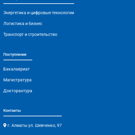
o
p
m
n
o
p
k
Энергетика и цифровые технологии
k
Логистика и бизнес
Транспорт и строительство
Поступление
Бакалавриат
Магистратура
Докторантура
Контакты
г. Алматы ул. Шевченко, 97