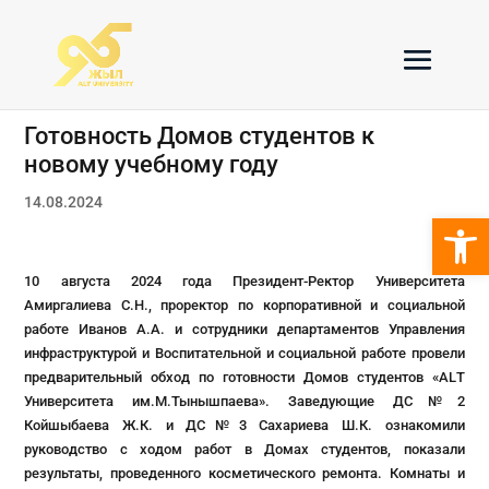
Готовность Домов студентов к
новому учебному году
14.08.2024
Откры
10 августа 2024 года Президент-Ректор Университета
Амиргалиева С.Н., проректор по корпоративной и социальной
работе Иванов А.А. и сотрудники департаментов Управления
инфраструктурой и Воспитательной и социальной работе провели
предварительный обход по готовности Домов студентов «АLТ
Университета им.М.Тынышпаева». Заведующие ДС№2
Койшыбаева Ж.К. и ДС№3 Сахариева Ш.К. ознакомили
руководство с ходом работ в Домах студентов, показали
результаты, проведенного косметического ремонта. Комнаты и