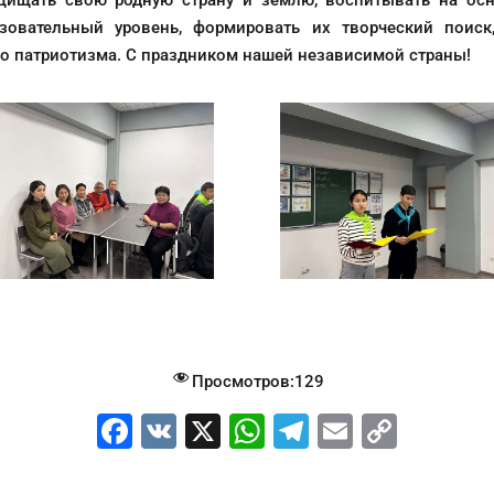
щищать свою родную страну и землю, воспитывать на осн
овательный уровень, формировать их творческий поиск
о патриотизма. С праздником нашей независимой страны!
Просмотров:
129
F
V
X
W
T
E
C
a
K
h
el
m
o