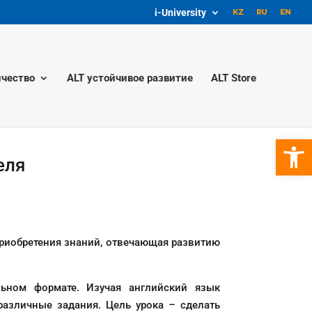
i-University
чество
ALT устойчивое развитие
ALT Store
Откры
еля
 приобретения знаний, отвечающая развитию
льном формате. Изучая английский язык
различные задания. Цель урока – сделать